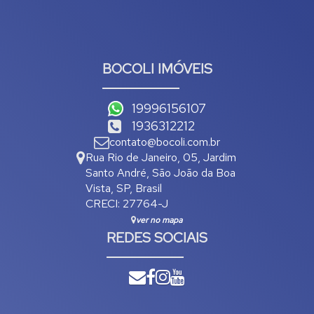
BOCOLI IMÓVEIS
19996156107
1936312212
contato@bocoli.com.br
Rua Rio de Janeiro
,
05
,
Jardim
Santo André
,
São João da Boa
Vista
,
SP
,
Brasil
CRECI: 27764-J
ver no mapa
REDES SOCIAIS