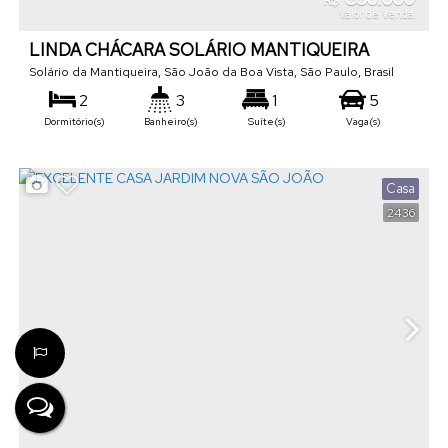
R$
Valor de Venda
LINDA CHÁCARA SOLÁRIO MANTIQUEIRA
Solário da Mantiqueira
,
São João da Boa Vista
,
São Paulo
,
Brasil
2
3
1
5
Dormitório(s)
Banheiro(s)
Suíte(s)
Vaga(s)
186
m²
1055
m²
.80
.00
Útil:
Terreno:
Casa
2436