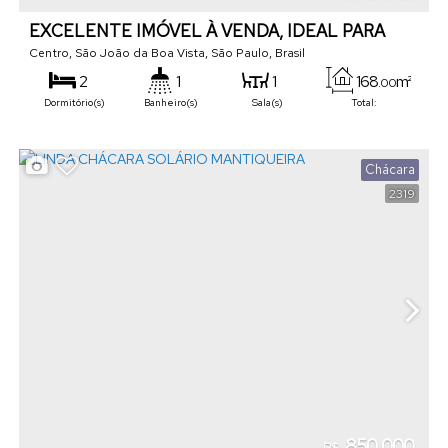
EXCELENTE IMÓVEL À VENDA, IDEAL PARA
USO COMERCIAL OU RESIDENCIAL!
Centro
,
São João da Boa Vista
,
São Paulo
,
Brasil
2
1
1
168
m²
.00
Dormitório(s)
Banheiro(s)
Sala(s)
Total:
1
138
m²
.00
Vaga(s)
Útil:
Chácara
2319
850.000