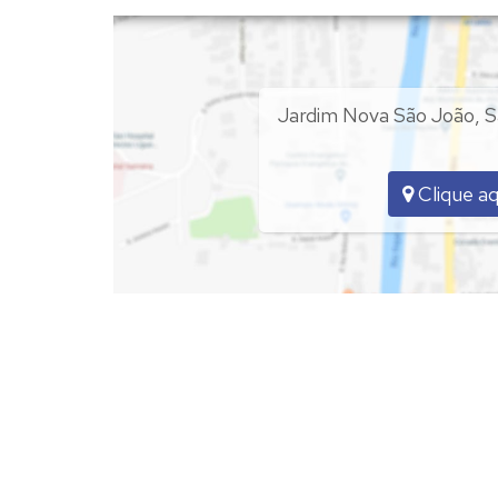
✅Área de serviço ;
✅Área gourmet com churrasqueira ;
❗️❗️Segundo andar/Prédio novo
Jardim Nova São João
,
S
R$ 600.000,00
Clique aq
Chaves na imobiliária