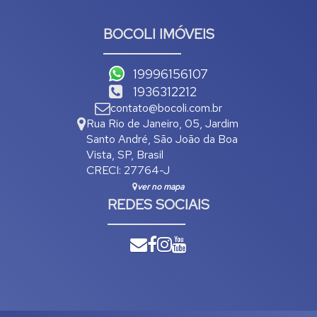
BOCOLI IMÓVEIS
19996156107
1936312212
contato@bocoli.com.br
Rua Rio de Janeiro
,
05
,
Jardim
Santo André
,
São João da Boa
Vista
,
SP
,
Brasil
CRECI: 27764-J
ver no mapa
REDES SOCIAIS