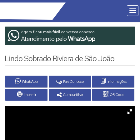
Agora ficou
mais fácil
conversar conosco
Atendimento pelo
WhatsApp
Lindo Sobrado Riviera de São João
WhatsApp
Fale Conosco
Informações
Imprimir
Compartilhar
QR Code