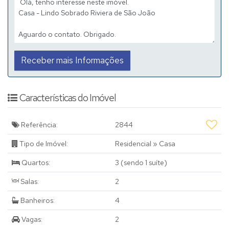
📍 Rua Rio de Janeiro, 5 - Jardim Satélite, na cidade de São João
da Boa Vista/SP;
⌨️ https://bocoli.com.br/lindo-sobrado-riviera-de-sao-joao
Características do Imóvel
Referência:
2844
Tipo de Imóvel:
Residencial
»
Casa
Quartos:
3 (sendo 1 suíte)
Salas:
2
Banheiros:
4
Vagas:
2