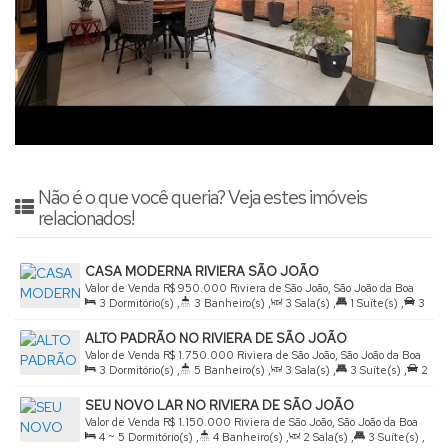
Não é o que você queria? Veja estes imóveis
relacionados!
CASA MODERNA RIVIERA SÃO JOÃO
Valor de Venda
R$
950.000
Riviera de São João, São João da Boa
3
Dormitório(s)
,
3
Banheiro(s)
,
3
Sala(s)
,
1
Suíte(s)
,
3
Vista, São Paulo, Brasil
Vaga(s)
,
Útil:
250
.00
m²
,
Terreno:
300
.00
m²
ALTO PADRÃO NO RIVIERA DE SÃO JOÃO
Valor de Venda
R$
1.750.000
Riviera de São João, São João da Boa
3
Dormitório(s)
,
5
Banheiro(s)
,
3
Sala(s)
,
3
Suíte(s)
,
2
Vista, São Paulo, Brasil
Vaga(s)
,
Útil:
291
.60
m²
,
Terreno:
300
.00
m²
,
Fundos:
SEU NOVO LAR NO RIVIERA DE SÃO JOÃO
12
.00
m
,
Frente:
12
.00
m
,
Lado Direito:
25
.00
m
,
Lado
Valor de Venda
R$
1.150.000
Riviera de São João, São João da Boa
Esquerdo:
25
.00
m
4 ~ 5
Dormitório(s)
,
4
Banheiro(s)
,
2
Sala(s)
,
3
Suíte(s)
,
Vista, São Paulo, Brasil