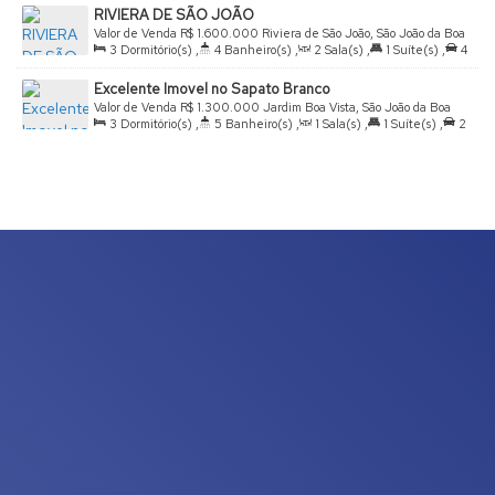
RIVIERA DE SÃO JOÃO
12
.00
m
,
Frente:
12
.00
m
,
Lado Direito:
25
.00
m
,
Lado
Valor de Venda
R$
1.600.000
Riviera de São João, São João da Boa
Esquerdo:
25
.00
m
3
Dormitório(s)
,
4
Banheiro(s)
,
2
Sala(s)
,
1
Suíte(s)
,
4
Vista, São Paulo, Brasil
Vaga(s)
,
Útil:
350
.00
m²
,
Terreno:
600
.00
m²
Excelente Imovel no Sapato Branco
Valor de Venda
R$
1.300.000
Jardim Boa Vista, São João da Boa
3
Dormitório(s)
,
5
Banheiro(s)
,
1
Sala(s)
,
1
Suíte(s)
,
2
Vista, São Paulo, Brasil
Vaga(s)
,
Útil:
405
.00
m²
,
Terreno:
255
.00
m²