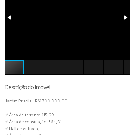
Descrição do Imóvel
Jardim Priscila | R$1.700.000,00
✅ Área de terreno: 415,69
✅ Área de construção: 364,01
✅ Hall de entrada;