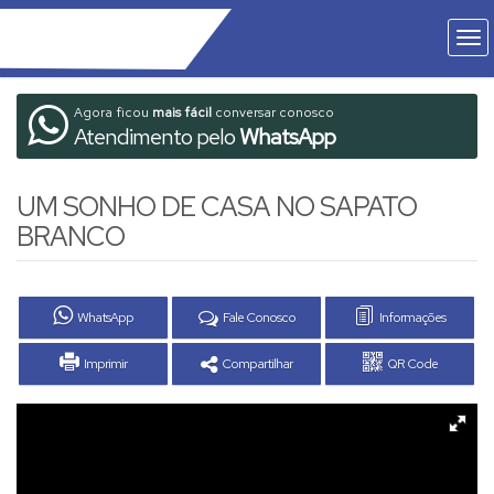
Agora ficou
mais fácil
conversar conosco
Atendimento pelo
WhatsApp
UM SONHO DE CASA NO SAPATO
BRANCO
WhatsApp
Fale Conosco
Informações
Imprimir
Compartilhar
QR Code