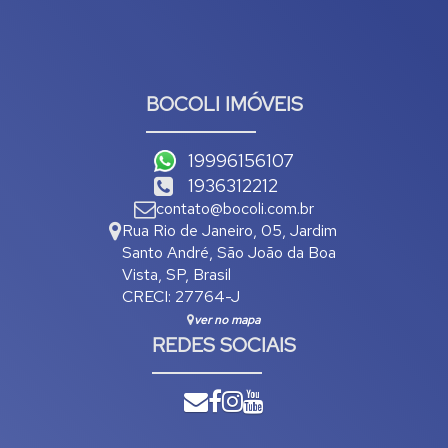
BOCOLI IMÓVEIS
19996156107
1936312212
contato@bocoli.com.br
Rua Rio de Janeiro
,
05
,
Jardim
Santo André
,
São João da Boa
Vista
,
SP
,
Brasil
CRECI: 27764-J
ver no mapa
REDES SOCIAIS