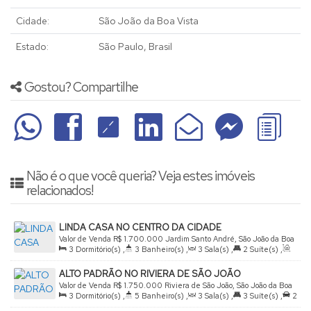
Cidade:
São João da Boa Vista
Estado:
São Paulo, Brasil
Gostou? Compartilhe
Não é o que você queria? Veja estes imóveis
relacionados!
LINDA CASA NO CENTRO DA CIDADE
Valor de Venda
R$
1.700.000
Jardim Santo André, São João da Boa
3
Dormitório(s)
,
3
Banheiro(s)
,
3
Sala(s)
,
2
Suíte(s)
,
Vista, São Paulo, Brasil
Total:
600
.00
m²
,
2
Vaga(s)
,
Útil:
400
.00
m²
ALTO PADRÃO NO RIVIERA DE SÃO JOÃO
Valor de Venda
R$
1.750.000
Riviera de São João, São João da Boa
3
Dormitório(s)
,
5
Banheiro(s)
,
3
Sala(s)
,
3
Suíte(s)
,
2
Vista, São Paulo, Brasil
Vaga(s)
,
Útil:
291
.60
m²
,
Terreno:
300
.00
m²
,
Fundos: