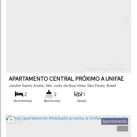
1.700
R$
Preço de Aluguel (Mensal)
APARTAMENTO CENTRAL PRÓXIMO A UNIFAE
Jardim Santo André
,
São João da Boa Vista
,
São Paulo
,
Brasil
2
2
1
Dormitório(s)
Banheiro(s)
Sala(s)
Apartamento
2649