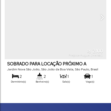
2.100
R$
Preço de Aluguel (Mensal)
SOBRADO PARA LOCAÇÃO PRÓXIMO A
UNIFEOB
Jardim Nova São João
,
São João da Boa Vista
,
São Paulo
,
Brasil
2
2
1
1
Dormitório(s)
Banheiro(s)
Sala(s)
Vaga(s)