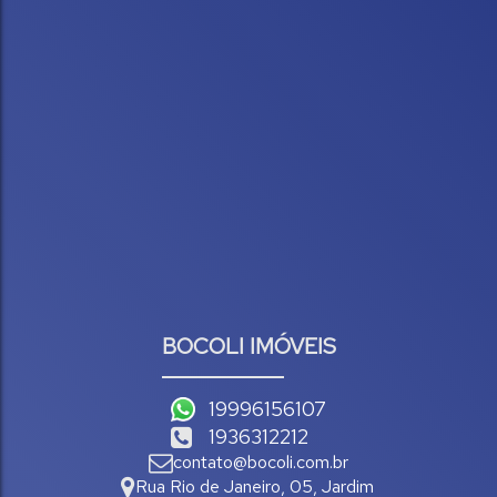
BOCOLI IMÓVEIS
19996156107
1936312212
contato@bocoli.com.br
Rua Rio de Janeiro
,
05
,
Jardim