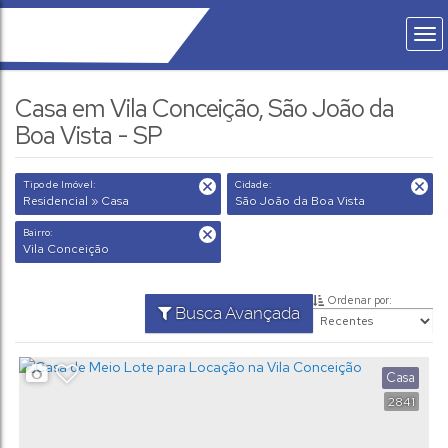
Casa em Vila Conceição, São João da
Boa Vista - SP
Tipo de Imóvel:
Cidade:
Residencial » Casa
São João da Boa Vista
Bairro:
Vila Conceição
Ordenar por:
Busca Avançada
Casa
2841