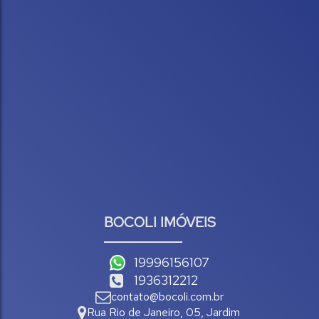
BOCOLI IMÓVEIS
19996156107
1936312212
contato@bocoli.com.br
Rua Rio de Janeiro
,
05
,
Jardim