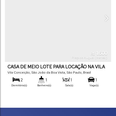
1.600
R$
Preço de Aluguel (Mensal)
CASA DE MEIO LOTE PARA LOCAÇÃO NA VILA
CONCEIÇÃO
Vila Conceição
,
São João da Boa Vista
,
São Paulo
,
Brasil
2
1
1
1
Dormitório(s)
Banheiro(s)
Sala(s)
Vaga(s)