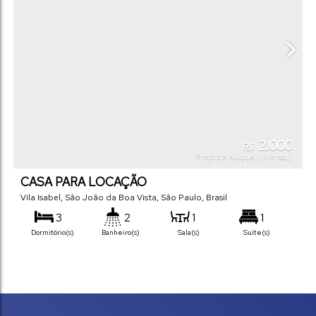
2.000
R$
Preço de Aluguel (Mensal)
CASA PARA LOCAÇÃO
Vila Isabel
,
São João da Boa Vista
,
São Paulo
,
Brasil
3
2
1
1
Dormitório(s)
Banheiro(s)
Sala(s)
Suíte(s)
1
Vaga(s)