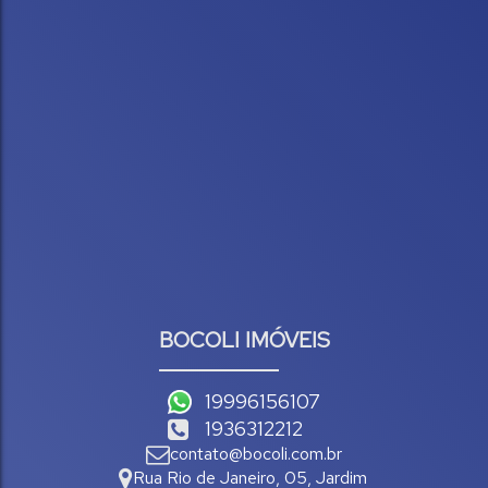
BOCOLI IMÓVEIS
19996156107
1936312212
contato@bocoli.com.br
Rua Rio de Janeiro
,
05
,
Jardim