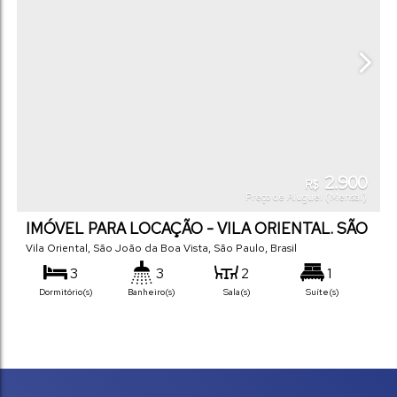
2.900
R$
Preço de Aluguel (Mensal)
IMÓVEL PARA LOCAÇÃO - VILA ORIENTAL. SÃO
JOÃO DA BOA VISTA -SP.
Vila Oriental
,
São João da Boa Vista
,
São Paulo
,
Brasil
3
3
2
1
Dormitório(s)
Banheiro(s)
Sala(s)
Suíte(s)
3
Vaga(s)