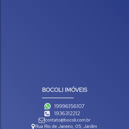
BOCOLI IMÓVEIS
19996156107
1936312212
contato@bocoli.com.br
Rua Rio de Janeiro
,
05
,
Jardim