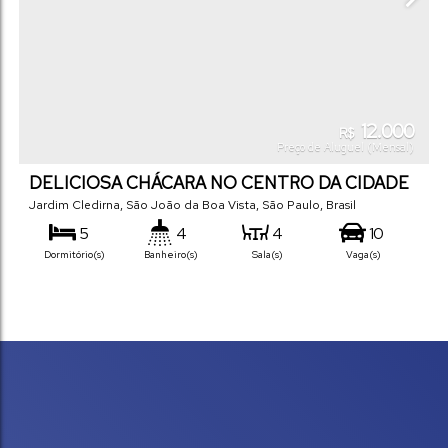
12.000
R$
Preço de Aluguel (Mensal)
DELICIOSA CHÁCARA NO CENTRO DA CIDADE
Jardim Cledirna
,
São João da Boa Vista
,
São Paulo
,
Brasil
5
4
4
10
Dormitório(s)
Banheiro(s)
Sala(s)
Vaga(s)
400
m²
.00
11000
m²
Útil:
.00
Terreno: