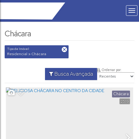
Chácara
Tipo de Imóvel:
Residencial » Chácara
Ordenar por:
Busca Avançada
Chácara
2519