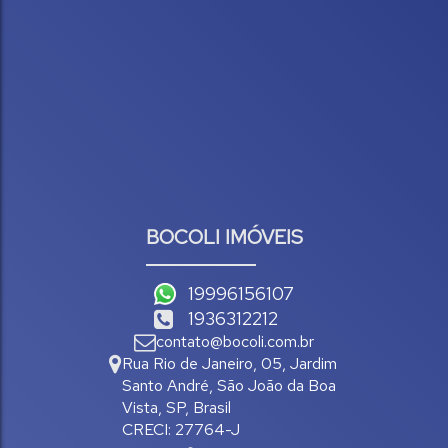
BOCOLI IMÓVEIS
19996156107
1936312212
contato@bocoli.com.br
Rua Rio de Janeiro
,
05
,
Jardim
Santo André
,
São João da Boa
Vista
,
SP
,
Brasil
CRECI: 27764-J