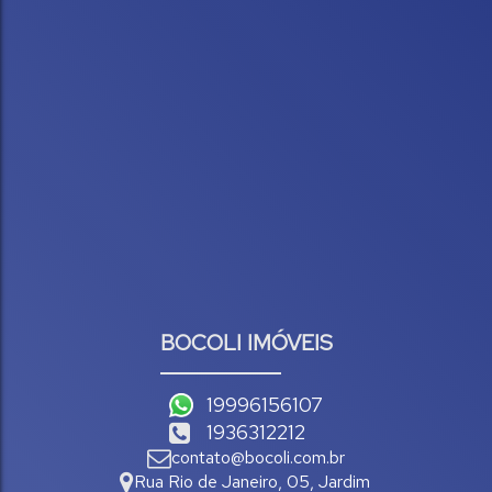
BOCOLI IMÓVEIS
19996156107
1936312212
contato@bocoli.com.br
Rua Rio de Janeiro
,
05
,
Jardim