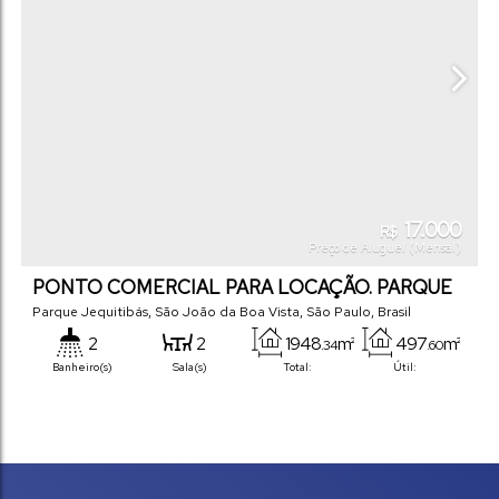
17.000
R$
Preço de Aluguel (Mensal)
PONTO COMERCIAL PARA LOCAÇÃO. PARQUE
DOS JEQUITIBAS.
Parque Jequitibás
,
São João da Boa Vista
,
São Paulo
,
Brasil
2
2
1948
m²
497
m²
.34
.60
Banheiro(s)
Sala(s)
Total:
Útil: