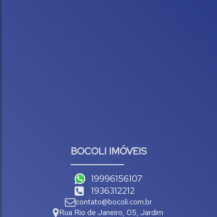
BOCOLI IMÓVEIS
19996156107
1936312212
contato@bocoli.com.br
Rua Rio de Janeiro
,
05
,
Jardim