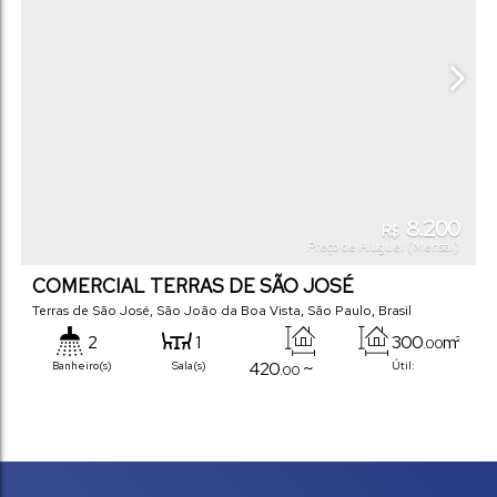
8.200
R$
Preço de Aluguel (Mensal)
COMERCIAL TERRAS DE SÃO JOSÉ
Terras de São José
,
São João da Boa Vista
,
São Paulo
,
Brasil
2
1
300
m²
.00
420
~
Banheiro(s)
Sala(s)
Útil:
.00
4200
m²
Total:
.00