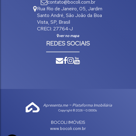
contato@bocoli.com.br
Rua Rio de Janeiro
,
05
,
Jardim
Santo André
,
São João da Boa
Vista
,
SP
,
Brasil
CRECI: 27764-J
ver no mapa
REDES SOCIAIS
Apresenta.me ~ Plataforma Imobiliária
Copyright © 2026 ~ 0.0000s
BOCOLI IMÓVEIS
www.bocoli.com.br