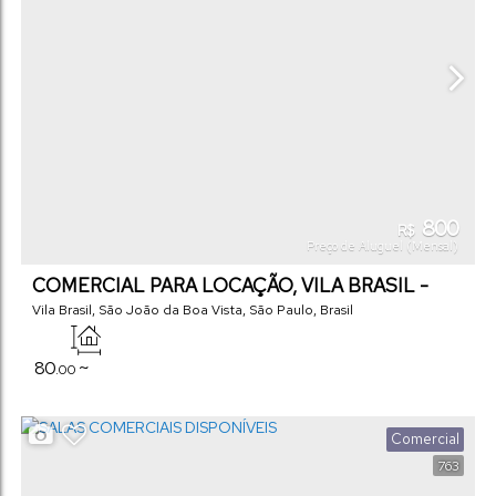
800
R$
Preço de Aluguel (Mensal)
COMERCIAL PARA LOCAÇÃO, VILA BRASIL -
SÃO JOÃO DA BOA VISTA
Vila Brasil
,
São João da Boa Vista
,
São Paulo
,
Brasil
80
~
.00
800
m²
.00
Total:
Comercial
763