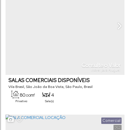
Consulte o Valor
Imóvel para Aluguel
SALAS COMERCIAIS DISPONÍVEIS
Vila Brasil
,
São João da Boa Vista
,
São Paulo
,
Brasil
80
m²
4
.00
Privativo:
Sala(s)
Comercial
762