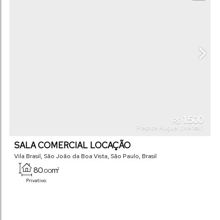
1.500
R$
Preço de Aluguel (Mensal)
SALA COMERCIAL LOCAÇÃO
Vila Brasil
,
São João da Boa Vista
,
São Paulo
,
Brasil
80
m²
.00
Privativo: