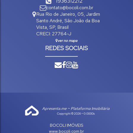
1936312212
contato@bocoli.com.br
Rua Rio de Janeiro
,
05
,
Jardim
Santo André
,
São João da Boa
Vista
,
SP
,
Brasil
CRECI: 27764-J
ver no mapa
REDES SOCIAIS
Apresenta.me ~ Plataforma Imobiliária
Copyright © 2026 ~ 0.0000s
BOCOLI IMÓVEIS
www.bocoli.com.br