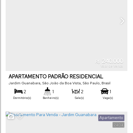
240.000
R$
Valor de Venda
APARTAMENTO PADRÃO RESIDENCIAL
VALENTIM
Jardim Guanabara
,
São João da Boa Vista
,
São Paulo
,
Brasil
2
1
2
1
Dormitório(s)
Banheiro(s)
Sala(s)
Vaga(s)
55
m²
.00
Útil:
Apartamento
2404