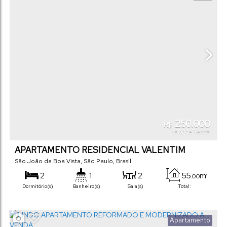
250.000
R$
Valor de Venda
APARTAMENTO RESIDENCIAL VALENTIM
São João da Boa Vista
,
São Paulo
,
Brasil
2
1
2
55
m²
.00
Dormitório(s)
Banheiro(s)
Sala(s)
Total:
1
55
m²
.00
Vaga(s)
Útil:
Apartamento