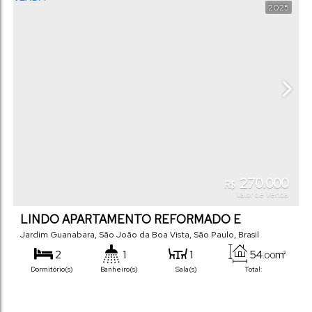
2025
270.000
R$
Valor de Venda
LINDO APARTAMENTO REFORMADO E
MODERNIZADO A VENDA
Jardim Guanabara
,
São João da Boa Vista
,
São Paulo
,
Brasil
2
1
1
54
m²
.00
Dormitório(s)
Banheiro(s)
Sala(s)
Total:
1
Vaga(s)