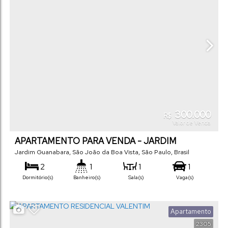
300.000
R$
Valor de Venda
APARTAMENTO PARA VENDA - JARDIM
GUANABARA.
Jardim Guanabara
,
São João da Boa Vista
,
São Paulo
,
Brasil
2
1
1
1
Dormitório(s)
Banheiro(s)
Sala(s)
Vaga(s)
Apartamento
2305