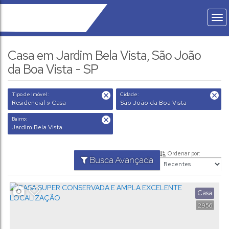
Casa em Jardim Bela Vista, São João
da Boa Vista - SP
Tipo de Imóvel:
Cidade:
Residencial » Casa
São João da Boa Vista
Bairro:
Jardim Bela Vista
Ordenar por:
Busca Avançada
Casa
2956