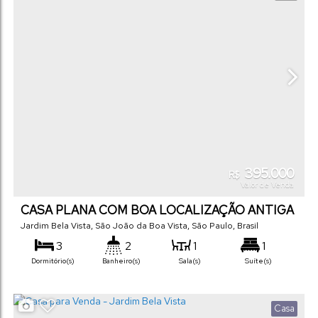
395.000
R$
Valor de Venda
CASA PLANA COM BOA LOCALIZAÇÃO ANTIGA
Jardim Bela Vista
,
São João da Boa Vista
,
São Paulo
,
Brasil
3
2
1
1
Dormitório(s)
Banheiro(s)
Sala(s)
Suíte(s)
114
m²
4
300
m²
25
m
.00
.00
.00
Total:
Vaga(s)
Terreno:
Comprimento:
12
m
12
m
25
m
25
m
Casa
.00
.00
.00
.00