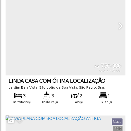
750.000
R$
Valor de Venda
LINDA CASA COM ÓTIMA LOCALIZAÇÃO
Jardim Bela Vista
,
São João da Boa Vista
,
São Paulo
,
Brasil
3
3
2
1
Dormitório(s)
Banheiro(s)
Sala(s)
Suíte(s)
2
140
m²
300
m²
.00
.00
Vaga(s)
Útil:
Terreno:
Casa
2516