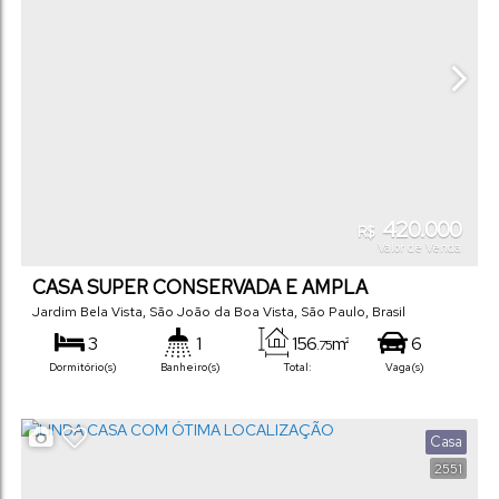
420.000
R$
Valor de Venda
CASA SUPER CONSERVADA E AMPLA
EXCELENTE LOCALIZAÇÃO
Jardim Bela Vista
,
São João da Boa Vista
,
São Paulo
,
Brasil
3
1
156
m²
6
.75
Dormitório(s)
Banheiro(s)
Total:
Vaga(s)
360
m²
.00
Terreno:
Casa
2551