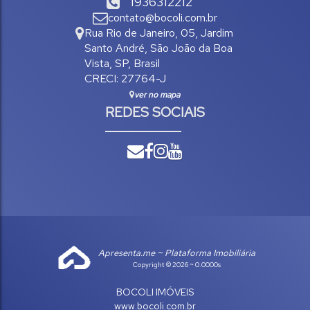
1936312212
contato@bocoli.com.br
Rua Rio de Janeiro
,
05
,
Jardim
Santo André
,
São João da Boa
Vista
,
SP
,
Brasil
CRECI: 27764-J
ver no mapa
REDES SOCIAIS
Apresenta.me ~ Plataforma Imobiliária
Copyright © 2026 ~ 0.0000s
BOCOLI IMÓVEIS
www.bocoli.com.br