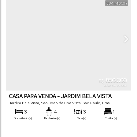
Fundos:
Frente:
Lado Direito:
Lado Esquerdo:
584
(4069)
850.000
R$
Valor de Venda
CASA PARA VENDA - JARDIM BELA VISTA
Jardim Bela Vista
,
São João da Boa Vista
,
São Paulo
,
Brasil
3
4
3
1
Dormitório(s)
Banheiro(s)
Sala(s)
Suíte(s)
3
315
m²
450
m²
.00
.00
Vaga(s)
Útil:
Terreno: