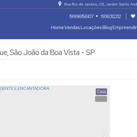
Rua Rio de Janeiro
,
05
,
Jardim Santo And
19996156107
1936312212
Home
Vendas
Locações
Blog
Empreendi
Apartamentos 04 Dorm. ou +
Armazém / Galpão / Garagem
e, São João da Boa Vista - SP
Casa
2042