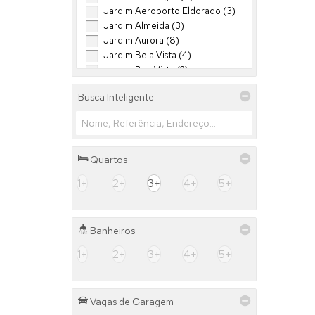
Jardim Aeroporto Eldorado (3)
Jardim Almeida (3)
Jardim Aurora (8)
Jardim Bela Vista (4)
Jardim Boa Vista (2)
Jardim Canadá (4)
Busca Inteligente
Jardim das Acácias (1)
Jardim das Tulipas (3)
Jardim Del Plata (2)
Jardim Del Plata II (1)
Jardim do Trevo (8)
Quartos
Jardim Dona Tereza (3)
1+
2+
3+
4+
5+
Jardim dos Jacarandás Fase 1 (4)
Jardim dos Reis (1)
Jardim Flamboyant (5)
Banheiros
Jardim Guanabara (1)
Jardim Industrial (1)
1+
2+
3+
4+
5+
Jardim Itália (1)
Jardim Leonor (5)
Jardim Lucas Teixeira (2)
Vagas de Garagem
Jardim Maestro Mourão (4)