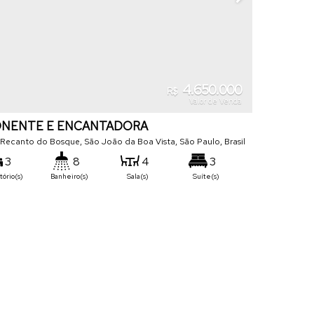
4.650.000
R$
Valor de Venda
ONENTE E ENCANTADORA
 Recanto do Bosque
,
São João da Boa Vista
,
São Paulo
,
Brasil
3
8
4
3
ório(s)
Banheiro(s)
Sala(s)
Suíte(s)
8
800
m²
1900
m²
.00
.00
a(s)
Útil:
Terreno: