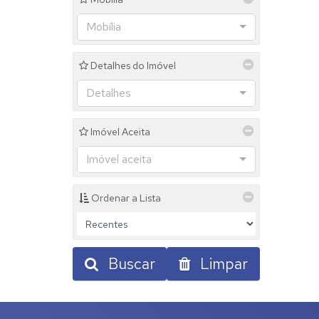
Jardim São Paulo (2)
Jardim São Thiago (1)
Mobília
Jardim Satélite (1)
Jardim Serra da Paulista (2)
Jardim Sol Nascente (1)
Detalhes do Imóvel
Jardim Trianon (1)
Jardim Vila Rica (5)
Detalhes
Jardim Yara (1)
Jardim Ypê (2)
Imóvel Aceita
Mantiqueira (1)
Parque Alvorada (5)
Imóvel aceita
Parque Colina da Mantiqueira (8)
Parque das Nações (4)
Parque Jequitibás (8)
Ordenar a Lista
Parque Residencial Jardim São Domingos (2)
Parque Residencial Tereza Cristina (3)
Parque Universitário (1)
Perpétuo Socorro (1)
Buscar
Limpar
Portal da Aliança I (1)
Portal da Aliança II (1)
Portal das Mangueiras (1)
Pousada do Sol (3)