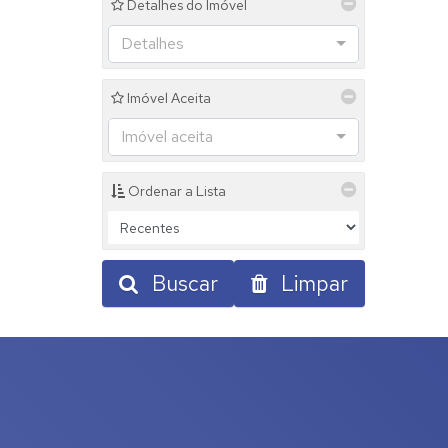
Detalhes do Imóvel
Jardim Sol Nascente (1)
Jardim Trianon (1)
Detalhes
Jardim Vila Rica (5)
Jardim Yara (1)
Imóvel Aceita
Jardim Ypê (2)
Mantiqueira (1)
Imóvel aceita
Parque Alvorada (5)
Parque Colina da Mantiqueira (8)
Parque das Nações (5)
Ordenar a Lista
Parque Jequitibás (8)
Parque Residencial Jardim São Domingos (2)
Parque Residencial Tereza Cristina (3)
Parque Universitário (1)
Buscar
Limpar
Perpétuo Socorro (1)
Portal da Aliança I (1)
Portal da Aliança II (1)
Portal das Mangueiras (1)
Pousada do Sol (3)
Pratinha (1)
Recanto da Serra (6)
Recanto do Lago (14)