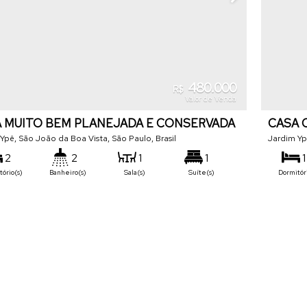
480.000
R$
Valor de Venda
 MUITO BEM PLANEJADA E CONSERVADA
CASA 
PÊ
 Ypê
,
São João da Boa Vista
,
São Paulo
,
Brasil
YPE
Jardim Y
2
2
1
1
1
ório(s)
Banheiro(s)
Sala(s)
Suíte(s)
Dormitór
100
m²
2
155
m²
1
.00
.00
tal:
Vaga(s)
Terreno:
Vaga(