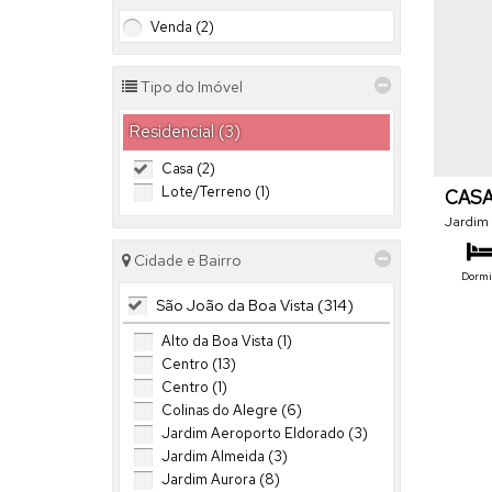
Venda (2)
Tipo do Imóvel
Residencial (3)
Casa (2)
Lote/Terreno (1)
CASA
NO Y
Jardim
Cidade e Bairro
Dormit
São João da Boa Vista (314)
To
Alto da Boa Vista (1)
Centro (13)
Centro (1)
Colinas do Alegre (6)
Jardim Aeroporto Eldorado (3)
Jardim Almeida (3)
Jardim Aurora (8)