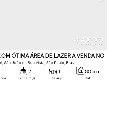
400.000
R$
Valor de Venda
COM ÓTIMA ÁREA DE LAZER A VENDA NO
pê
,
São João da Boa Vista
,
São Paulo
,
Brasil
2
1
80
m²
.00
io(s)
Banheiro(s)
Sala(s)
Total:
160
m²
.00
s)
Terreno: