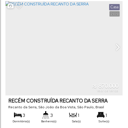
Vaga(s)
Útil:
Terreno:
Casa
2109
870.000
R$
Valor de Venda
RECÉM CONSTRUÍDA RECANTO DA SERRA
Recanto da Serra
,
São João da Boa Vista
,
São Paulo
,
Brasil
3
3
1
1
Dormitório(s)
Banheiro(s)
Sala(s)
Suíte(s)