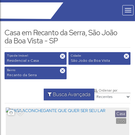
Casa em Recanto da Serra, São João
da Boa Vista - SP
Tipo de Imóvel:
Cidade:
Residencial » Casa
São João da Boa Vista
Bairro:
Recanto da Serra
Ordenar por:
Busca Avançada
Casa
2195