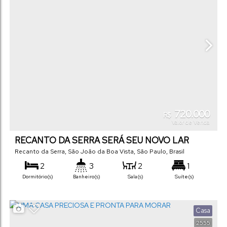
720.000
R$
Valor de Venda
RECANTO DA SERRA SERÁ SEU NOVO LAR
Recanto da Serra
,
São João da Boa Vista
,
São Paulo
,
Brasil
2
3
2
1
Dormitório(s)
Banheiro(s)
Sala(s)
Suíte(s)
2
Vaga(s)
Casa
2555