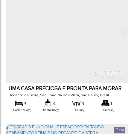
1.250.000
R$
Valor de Venda
UMA CASA PRECIOSA E PRONTA PARA MORAR
Recanto da Serra
,
São João da Boa Vista
,
São Paulo
,
Brasil
3
4
3
1
Dormitório(s)
Banheiro(s)
Sala(s)
Suíte(s)
2
230
m²
225
m²
.00
.00
Vaga(s)
Útil:
Terreno:
Casa