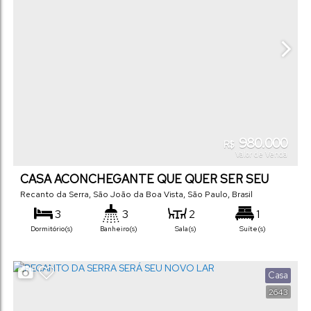
980.000
R$
Valor de Venda
CASA ACONCHEGANTE QUE QUER SER SEU
LAR
Recanto da Serra
,
São João da Boa Vista
,
São Paulo
,
Brasil
3
3
2
1
Dormitório(s)
Banheiro(s)
Sala(s)
Suíte(s)
130
m²
2
250
m²
.00
.00
Total:
Vaga(s)
Terreno:
Casa
2643