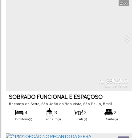
2656
890.000
R$
Valor de Venda
SOBRADO FUNCIONAL E ESPAÇOSO
FALTANDO ACABAMENTOS FINAIS NO
Recanto da Serra
,
São João da Boa Vista
,
São Paulo
,
Brasil
RECANTO DA SERRA
4
3
2
2
Dormitório(s)
Banheiro(s)
Sala(s)
Suíte(s)
180
m²
2
250
m²
25
m
.00
.00
.00
Total:
Vaga(s)
Terreno:
Comprimento: