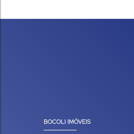
2
160
m²
250
m²
.80
.00
Vaga(s)
Útil:
Terreno:
BOCOLI IMÓVEIS