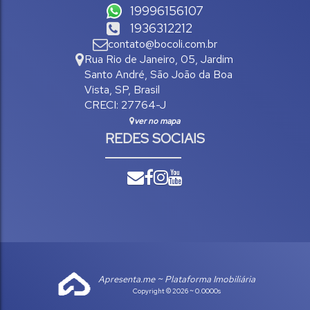
19996156107
1936312212
contato@bocoli.com.br
Rua Rio de Janeiro
,
05
,
Jardim
Santo André
,
São João da Boa
Vista
,
SP
,
Brasil
CRECI: 27764-J
ver no mapa
REDES SOCIAIS
Apresenta.me ~ Plataforma Imobiliária
Copyright © 2026 ~ 0.0000s