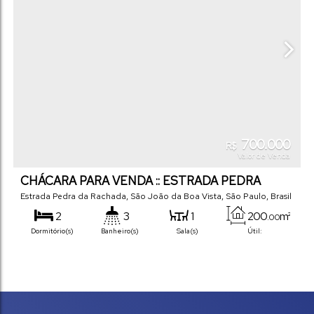
700.000
R$
Valor de Venda
CHÁCARA PARA VENDA :: ESTRADA PEDRA
RACHADA
Estrada Pedra da Rachada
,
São João da Boa Vista
,
São Paulo
,
Brasil
2
3
1
200
m²
.00
Dormitório(s)
Banheiro(s)
Sala(s)
Útil:
9000
m²
.00
Terreno: