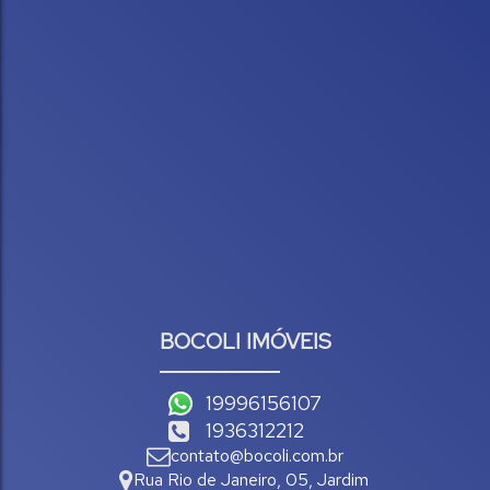
BOCOLI IMÓVEIS
19996156107
1936312212
contato@bocoli.com.br
Rua Rio de Janeiro
,
05
,
Jardim