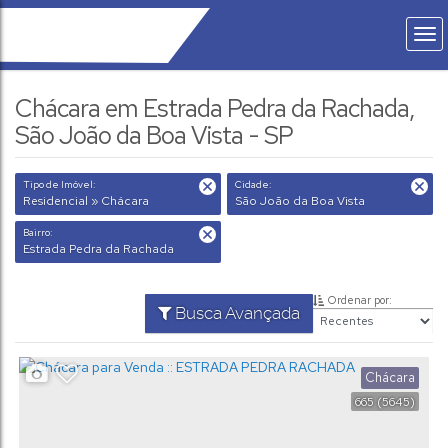
Chácara em Estrada Pedra da Rachada,
São João da Boa Vista - SP
Tipo de Imóvel:
Cidade:
Residencial » Chácara
São João da Boa Vista
Bairro:
Estrada Pedra da Rachada
Ordenar por:
Busca Avançada
Chácara
665
(5645)