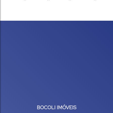
4
430
m²
.00
1000
m²
Vaga(s)
Útil:
.00
Terreno:
BOCOLI IMÓVEIS