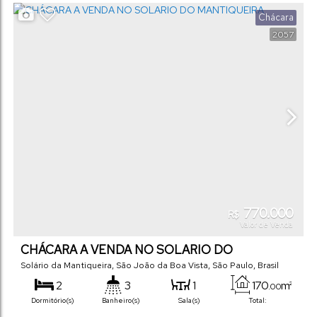
1000
m²
Útil:
.00
Chácara
Terreno:
2057
770.000
R$
Valor de Venda
CHÁCARA A VENDA NO SOLARIO DO
MANTIQUEIRA
Solário da Mantiqueira
,
São João da Boa Vista
,
São Paulo
,
Brasil
2
3
1
170
m²
.00
Dormitório(s)
Banheiro(s)
Sala(s)
Total: