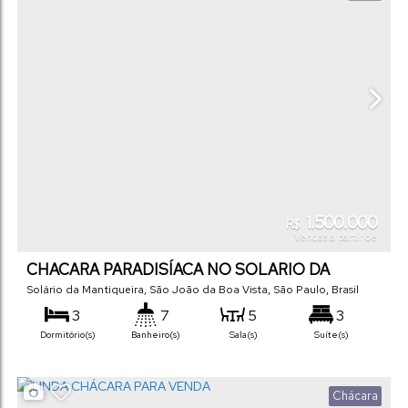
1.500.000
R$
Vendas a partir de
CHACARA PARADISÍACA NO SOLARIO DA
MANTIQUEIRA
Solário da Mantiqueira
,
São João da Boa Vista
,
São Paulo
,
Brasil
3
7
5
3
Dormitório(s)
Banheiro(s)
Sala(s)
Suíte(s)
450
m²
4
1050
m²
.00
.00
Total:
Vaga(s)
Terreno:
Chácara