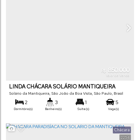
850.000
R$
Valor de Venda
LINDA CHÁCARA SOLÁRIO MANTIQUEIRA
Solário da Mantiqueira
,
São João da Boa Vista
,
São Paulo
,
Brasil
2
3
1
5
Dormitório(s)
Banheiro(s)
Suíte(s)
Vaga(s)
186
m²
1055
m²
.80
.00
Útil:
Terreno:
Chácara
2254