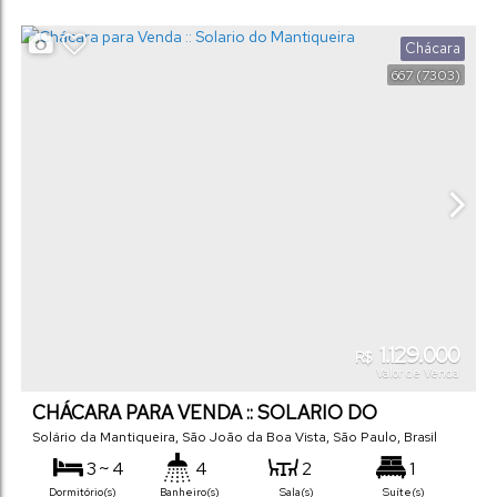
2
1100
m²
.00
Vaga(s)
Terreno:
Chácara
667
(7303)
1.129.000
R$
Valor de Venda
CHÁCARA PARA VENDA :: SOLARIO DO
MANTIQUEIRA
Solário da Mantiqueira
,
São João da Boa Vista
,
São Paulo
,
Brasil
3 ~ 4
4
2
1
Dormitório(s)
Banheiro(s)
Sala(s)
Suíte(s)