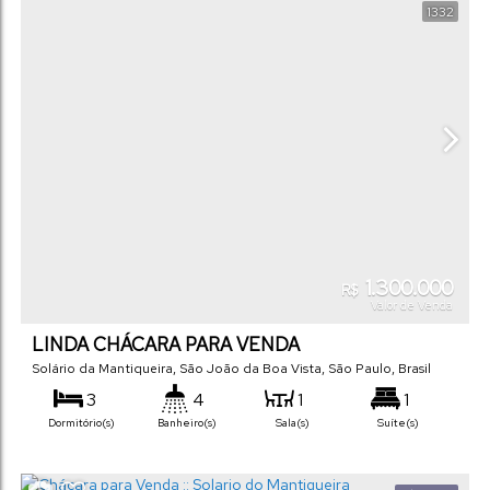
1332
1.300.000
R$
Valor de Venda
LINDA CHÁCARA PARA VENDA
Solário da Mantiqueira
,
São João da Boa Vista
,
São Paulo
,
Brasil
3
4
1
1
Dormitório(s)
Banheiro(s)
Sala(s)
Suíte(s)
1170
m²
1
245
m²
.00
.00
Total:
Vaga(s)
Útil: