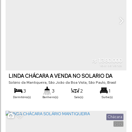
1.380.000
R$
Valor de Venda
LINDA CHÁCARA A VENDA NO SOLARIO DA
MANTIQUEIRA
Solário da Mantiqueira
,
São João da Boa Vista
,
São Paulo
,
Brasil
3
3
2
1
Dormitório(s)
Banheiro(s)
Sala(s)
Suíte(s)
310
m²
3
.00
1000
m²
Total:
Vaga(s)
.00
Chácara
Terreno:
2319