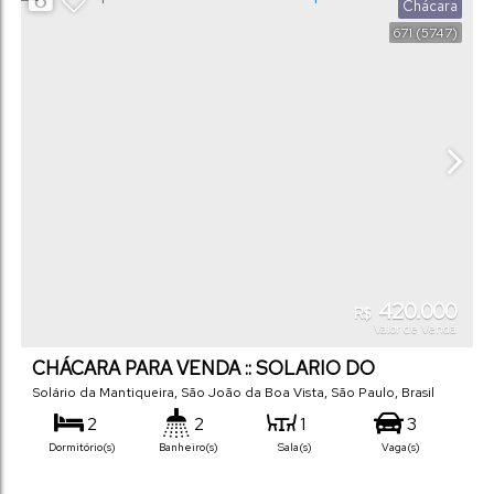
Chácara
671
(5747)
420.000
R$
Valor de Venda
CHÁCARA PARA VENDA :: SOLARIO DO
MANTIQUEIRA
Solário da Mantiqueira
,
São João da Boa Vista
,
São Paulo
,
Brasil
2
2
1
3
Dormitório(s)
Banheiro(s)
Sala(s)
Vaga(s)
113
m²
.00