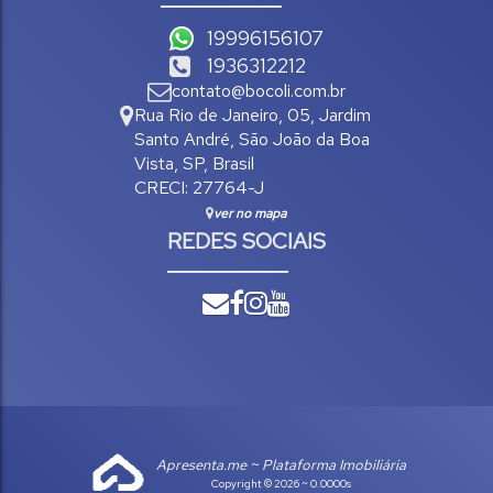
19996156107
1936312212
contato@bocoli.com.br
Rua Rio de Janeiro
,
05
,
Jardim
Santo André
,
São João da Boa
Vista
,
SP
,
Brasil
CRECI: 27764-J
ver no mapa
REDES SOCIAIS
Apresenta.me ~ Plataforma Imobiliária
Copyright © 2026 ~ 0.0000s