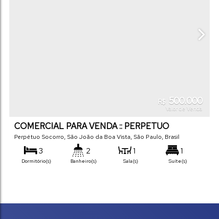
500.000
R$
Valor de Venda
COMERCIAL PARA VENDA :: PERPETUO
SOCORRO
Perpétuo Socorro
,
São João da Boa Vista
,
São Paulo
,
Brasil
3
2
1
1
Dormitório(s)
Banheiro(s)
Sala(s)
Suíte(s)
2
267
m²
145
m²
.00
.00
Vaga(s)
Útil:
Terreno: