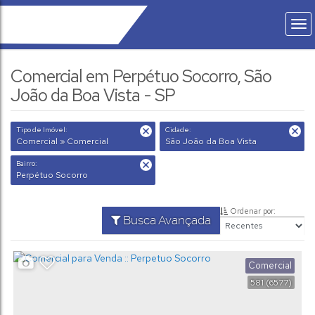
Comercial em Perpétuo Socorro, São
João da Boa Vista - SP
Tipo de Imóvel:
Cidade:
Comercial » Comercial
São João da Boa Vista
Bairro:
Perpétuo Socorro
Ordenar por:
Busca Avançada
Comercial
581
(6577)