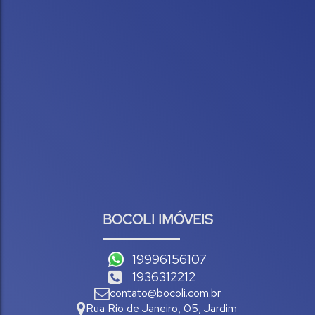
BOCOLI IMÓVEIS
19996156107
1936312212
contato@bocoli.com.br
Rua Rio de Janeiro
,
05
,
Jardim