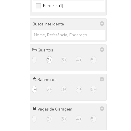
Perdizes (1)
Busca Inteligente
Quartos
1+
2+
3+
4+
5+
Banheiros
1+
2+
3+
4+
5+
Vagas de Garagem
1+
2+
3+
4+
5+