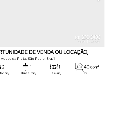
210.000
R$
Valor de Venda
TUNIDADE DE VENDA OU LOCAÇÃO,
 EM ÁGUAS DA PRATA.
,
Águas da Prata
,
São Paulo
,
Brasil
2
1
1
40
m²
.00
ório(s)
Banheiro(s)
Sala(s)
Útil: