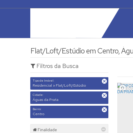
Flat/Loft/Estúdio em Centro, Águ
Filtros da Busca
Tipo de Imóvel:
Residencial » Flat/Loft/Estúdio
Cidade:
Águas da Prata
Bairro:
Centro
Finalidade