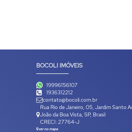
BOCOLI IMÓVEIS
19996156107
1936312212
contato@bocoli.com.br
Rua Rio de Janeiro
,
05
,
Jardim Santo A
João da Boa Vista
,
SP
,
Brasil
CRECI: 27764-J
ver no mapa