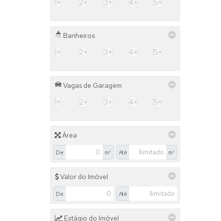
1+
2+
3+
4+
5+
Banheiros
1+
2+
3+
4+
5+
Vagas de Garagem
1+
2+
3+
4+
5+
Área
De
m²
Até
m²
Valor do Imóvel
De
Até
Estágio do Imóvel