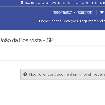
Rua Rio de Janeiro
,
05
,
Jardim Santo André
,
São João da B
19996156107
1936312212
Home
Vendas
Locações
Blog
Empreendi
Apartamentos 04 Dorm. ou +
Armazém / Galpão / Garagem
João da Boa Vista - SP
Não foi encontrado nenhum Imóvel. Redefin