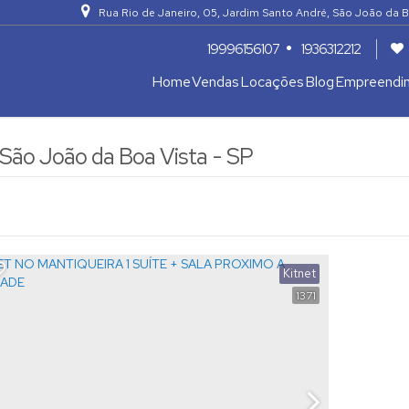
Rua Rio de Janeiro
,
05
,
Jardim Santo André
,
São João da B
19996156107
1936312212
Home
Vendas
Locações
Blog
Empreendi
Apartamentos 04 Dorm. ou +
Armazém / Galpão / Garagem
São João da Boa Vista - SP
Kitnet
1371