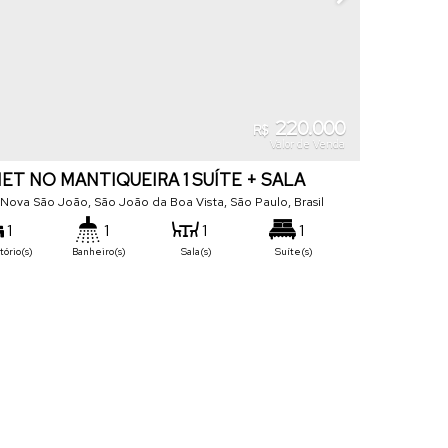
220.000
R$
Valor de Venda
NET NO MANTIQUEIRA 1 SUÍTE + SALA
IMO A FACULDADE
 Nova São João
,
São João da Boa Vista
,
São Paulo
,
Brasil
1
1
1
1
ório(s)
Banheiro(s)
Sala(s)
Suíte(s)
36
m²
1
.35
tal:
Vaga(s)