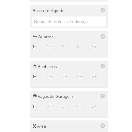
Busca Inteligente
Quartos
1+
2+
3+
4+
5+
Banheiros
1+
2+
3+
4+
5+
Vagas de Garagem
1+
2+
3+
4+
5+
Área