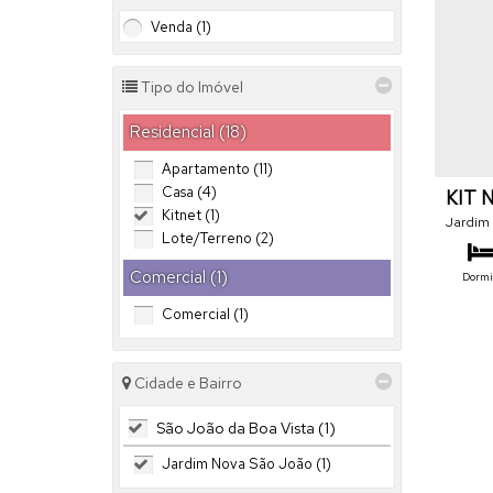
Venda (1)
Tipo do Imóvel
Residencial (18)
Apartamento (11)
Casa (4)
KIT 
Kitnet (1)
PROX
Jardim
Lote/Terreno (2)
Comercial (1)
Dormit
Comercial (1)
To
Cidade e Bairro
São João da Boa Vista (1)
Jardim Nova São João (1)