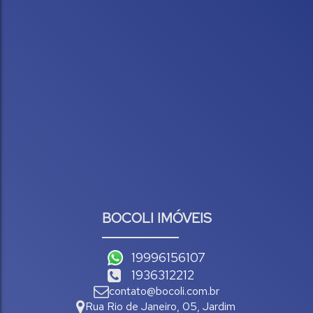
BOCOLI IMÓVEIS
19996156107
1936312212
contato@bocoli.com.br
Rua Rio de Janeiro
,
05
,
Jardim