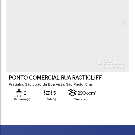
330.000
R$
Valor de Venda
PONTO COMERCIAL RUA RACTICLIFF
Pratinha
,
São João da Boa Vista
,
São Paulo
,
Brasil
2
5
290
m²
.00
Banheiro(s)
Sala(s)
Terreno: