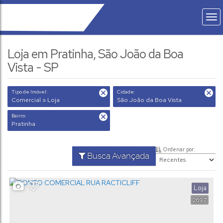
Loja em Pratinha, São João da Boa
Vista - SP
Tipo de Imóvel:
Cidade:
Comercial » Loja
São João da Boa Vista
Bairro:
Pratinha
Ordenar por:
Busca Avançada
Loja
2697