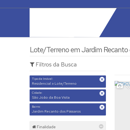
Lote/Terreno em Jardim Recanto d
Filtros da Busca
Tipo de Imóvel:
Residencial » Lote/Terreno
Cidade:
São João da Boa Vista
Bairro:
Jardim Recanto dos Pássaros
Finalidade