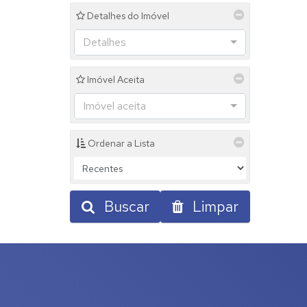
Residencial Macaubeiras (1)
Detalhes do Imóvel
Riviera de São João (6)
Rosário (1)
Detalhes
Santo Antônio (1)
Solário da Mantiqueira (6)
Imóvel Aceita
Terras de São José (4)
Vila Bancária (1)
Imóvel aceita
Vila Brasil (2)
Vila Conceição (1)
Vila Conrado (1)
Ordenar a Lista
Vila Santa Edwirges (1)
Vila Valentin (5)
Águas da Prata (9)
Buscar
Limpar
Fonte Platina (1)
Jardim Boa Vista II (2)
Jardim Brandão (1)
Jardim das Paineiras (1)
Jardim Nova Prata (1)
Terras do Alegre (3)