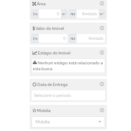
Jardim São Thiago (1)
Área
Jardim Sol Nascente (1)
Jardim Yara (1)
De
m²
Até
m²
Jardim Ypê (1)
LOTEAMENTO ERNESTO BASSI (1)
Valor do Imóvel
Loteamento Reserva Boa Vista (1)
Parque Alvorada (9)
De
Até
Parque Bromélias (1)
Parque Colina da Mantiqueira (4)
Estágio do Imóvel
Parque das Bromelias (1)
Parque Jequitibás (4)
Nenhum estágio está relacionado a
Parque Universitário (2)
esta busca.
Portal da Aliança (3)
Portal da Aliança I (3)
Data de Entrega
Portal da Aliança I (2)
Portal da Aliança II (4)
Portal da Serra (1)
Pousada do Sol (1)
Mobilia
Recanto da Serra (1)
Recanto da Serra II (1)
Mobília
Recanto do Lago (2)
Residencial Fazenda das Areias (9)