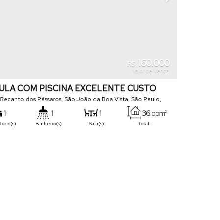
160.000
R$
Valor de Venda
ULA COM PISCINA EXCELENTE CUSTO
FICIO
 Recanto dos Pássaros
,
São João da Boa Vista
,
São Paulo
,
1
1
1
36
m²
.00
ório(s)
Banheiro(s)
Sala(s)
Total:
1
m²
133
m²
.00
.00
til:
Terreno: