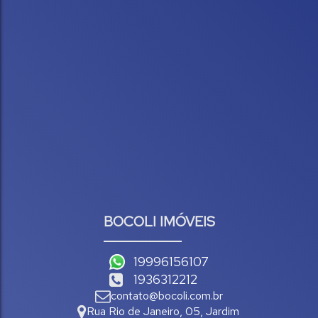
BOCOLI IMÓVEIS
19996156107
1936312212
contato@bocoli.com.br
Rua Rio de Janeiro
,
05
,
Jardim