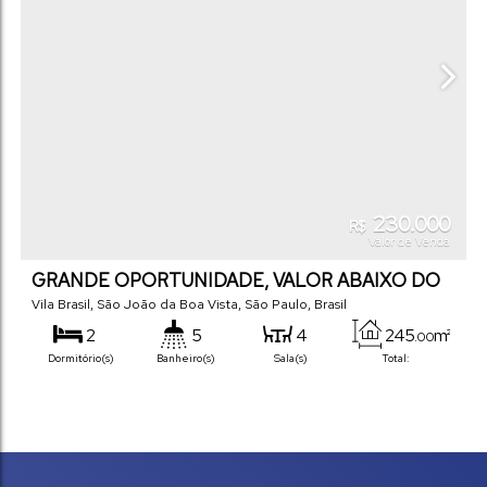
230.000
R$
Valor de Venda
GRANDE OPORTUNIDADE, VALOR ABAIXO DO
MERCADO
Vila Brasil
,
São João da Boa Vista
,
São Paulo
,
Brasil
2
5
4
245
m²
.00
Dormitório(s)
Banheiro(s)
Sala(s)
Total:
1
190
m²
.00
Vaga(s)
Terreno: