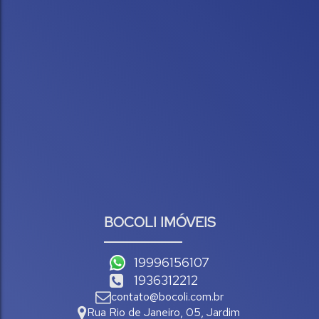
BOCOLI IMÓVEIS
19996156107
1936312212
contato@bocoli.com.br
Rua Rio de Janeiro
,
05
,
Jardim