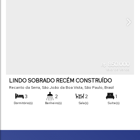
850.000
R$
Valor de Venda
LINDO SOBRADO RECÉM CONSTRUÍDO
Recanto da Serra
,
São João da Boa Vista
,
São Paulo
,
Brasil
3
2
2
1
Dormitório(s)
Banheiro(s)
Sala(s)
Suíte(s)
220
m²
3
290
m²
.00
.00
Total:
Vaga(s)
Terreno: