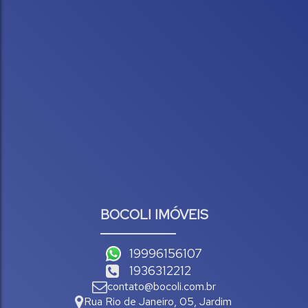
BOCOLI IMÓVEIS
19996156107
1936312212
contato@bocoli.com.br
Rua Rio de Janeiro
,
05
,
Jardim