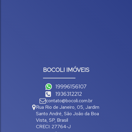
BOCOLI IMÓVEIS
19996156107
1936312212
contato@bocoli.com.br
Rua Rio de Janeiro
,
05
,
Jardim
Santo André
,
São João da Boa
Vista
,
SP
,
Brasil
CRECI: 27764-J