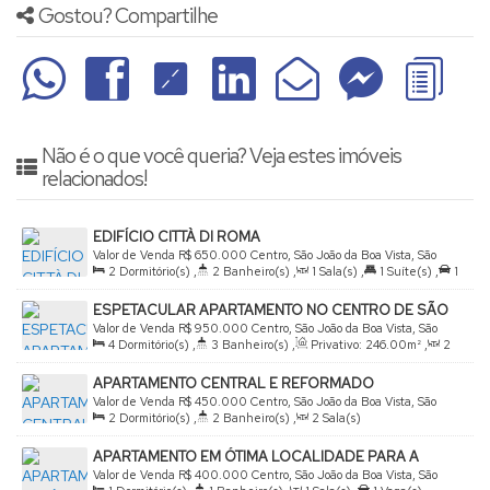
Gostou? Compartilhe
Não é o que você queria? Veja estes imóveis
relacionados!
EDIFÍCIO CITTÀ DI ROMA
Valor de Venda
R$
650.000
Centro, São João da Boa Vista, São
2
Dormitório(s)
,
2
Banheiro(s)
,
1
Sala(s)
,
1
Suíte(s)
,
1
Paulo, Brasil
Vaga(s)
,
Útil:
72
.85
m²
ESPETACULAR APARTAMENTO NO CENTRO DE SÃO
JOÃO
Valor de Venda
R$
950.000
Centro, São João da Boa Vista, São
4
Dormitório(s)
,
3
Banheiro(s)
,
Privativo:
246
.00
m²
,
2
Paulo, Brasil
Sala(s)
,
1
Suíte(s)
,
2
Vaga(s)
APARTAMENTO CENTRAL E REFORMADO
Valor de Venda
R$
450.000
Centro, São João da Boa Vista, São
2
Dormitório(s)
,
2
Banheiro(s)
,
2
Sala(s)
Paulo, Brasil
APARTAMENTO EM ÓTIMA LOCALIDADE PARA A
VENDA
Valor de Venda
R$
400.000
Centro, São João da Boa Vista, São