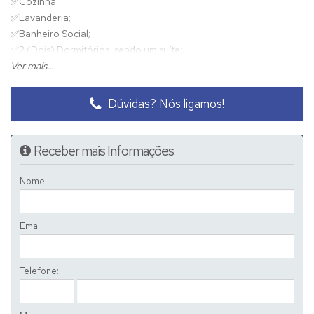
✅
Cozinha:
✅
Lavanderia;
✅
Banheiro Social;
✅
2 (Dois) Dormitórios, sendo um suíte;
✅
Ver mais...
Garagem.
✅
Ótima Localização.
Dúvidas? Nós ligamos!
Receber mais Informações
Nome:
Email:
Telefone: