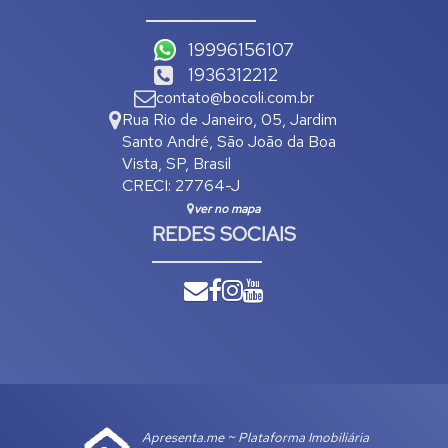
19996156107
1936312212
contato@bocoli.com.br
Rua Rio de Janeiro
,
05
,
Jardim
Santo André
,
São João da Boa
Vista
,
SP
,
Brasil
CRECI: 27764-J
ver no mapa
REDES SOCIAIS
Apresenta.me ~ Plataforma Imobiliária