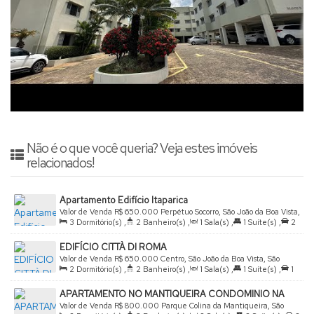
Não é o que você queria? Veja estes imóveis
relacionados!
Apartamento Edifício Itaparica
Valor de Venda
R$
650.000
Perpétuo Socorro, São João da Boa Vista,
3
Dormitório(s)
,
2
Banheiro(s)
,
1
Sala(s)
,
1
Suíte(s)
,
2
São Paulo, Brasil
Vaga(s)
EDIFÍCIO CITTÀ DI ROMA
Valor de Venda
R$
650.000
Centro, São João da Boa Vista, São
2
Dormitório(s)
,
2
Banheiro(s)
,
1
Sala(s)
,
1
Suíte(s)
,
1
Paulo, Brasil
Vaga(s)
,
Útil:
72
.85
m²
APARTAMENTO NO MANTIQUEIRA CONDOMINIO NA
AVENIDA DURVAL NICOLAU
Valor de Venda
R$
800.000
Parque Colina da Mantiqueira, São