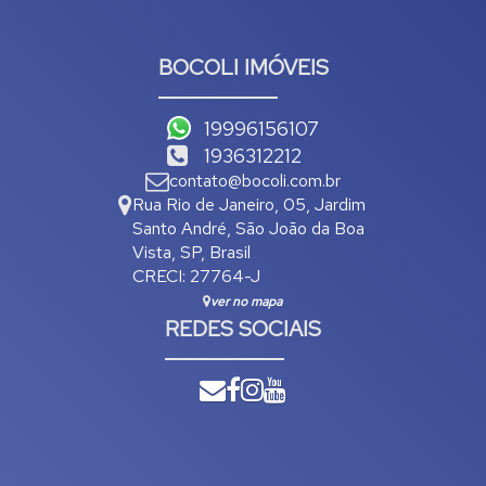
BOCOLI IMÓVEIS
19996156107
1936312212
contato@bocoli.com.br
Rua Rio de Janeiro
,
05
,
Jardim
Santo André
,
São João da Boa
Vista
,
SP
,
Brasil
CRECI: 27764-J
ver no mapa
REDES SOCIAIS