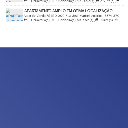
2
Dormitório(s)
,
3
Banheiro(s)
,
2
Sala(s)
,
2
Suíte(s)
,
2
João da Boa Vista, São Paulo, Brasil
Vaga(s)
,
Útil:
110
.00
m²
APARTAMENTO AMPLO EM OTIMA LOCALIZAÇÃO
Valor de Venda
R$
650.000
Rua José Martins Amorim, 13874-370,
3
Dormitório(s)
,
3
Banheiro(s)
,
1
Sala(s)
,
1
Suíte(s)
,
Parque Colina da Mantiqueira, São João da Boa Vista, São Paulo,
Total:
142
.00
m²
,
2
Vaga(s)
,
Útil:
142
.00
m²
,
Terreno:
Brasil
168
.00
m²