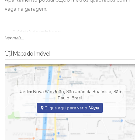
vaga na garagem.
2 (dois) dormitórios;
Ver mais...
Sala,
Cozinha com armários planejados,
Mapa do Imóvel
Lavanderia,
Condomínio 330,00 mês,
Agendar visita,
Jardim Nova São João
,
São João da Boa Vista
,
São
Paulo
,
Brasil
Clique aqui para ver o
Mapa