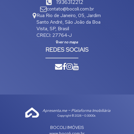
1936312212
contato@bocoli.com.br
Rua Rio de Janeiro
,
05
,
Jardim
Santo André
,
São João da Boa
Vista
,
SP
,
Brasil
CRECI: 27764-J
ver no mapa
REDES SOCIAIS
Apresenta.me ~ Plataforma Imobiliária
Copyright © 2026 ~ 0.0000s
BOCOLI IMÓVEIS
www.bocoli.com.br