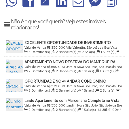
Não é o que você queria? Veja estes imóveis
relacionados!
EXCELENTE OPORTUNIDADE DE INVESTIMENTO
Valor de Venda
R$
350.000
Vila Valentin, São João da Boa Vista,
3
Dormitório(s)
,
2
Banheiro(s)
,
2
Sala(s)
,
1
Suíte(s)
,
1
São Paulo, Brasil
Vaga(s)
,
Útil:
75
.00
m²
APARTAMENTO NOVO RESERVA DO MANTIQUEIRA
Valor de Venda
R$
650.000
Jardim Nova São João, São João da Boa
2
Dormitório(s)
,
2
Banheiro(s)
,
1
Sala(s)
,
1
Suíte(s)
,
Vista, São Paulo, Brasil
Total:
65
.00
m²
,
1
Vaga(s)
,
Útil:
65
.00
m²
OPORTUNIDADE NO 4º ANDAR CONDOMÍNIO
RESERVA DO MANTIQUEIRA
Valor de Venda
R$
579.000
Jardim Nova São João, São João da Boa
2
Dormitório(s)
,
2
Banheiro(s)
,
1
Sala(s)
,
2
Suíte(s)
,
1
Vista, São Paulo, Brasil
Vaga(s)
,
Útil:
66
.00
m²
Lindo Apartamento com Marcenaria Completa no Vista
do Sol
Valor de Venda
R$
550.000
Jardim Nova São João, São João da Boa
2
Dormitório(s)
,
2
Banheiro(s)
,
1
Suíte(s)
,
Útil:
61
.00
m²
Vista, São Paulo, Brasil