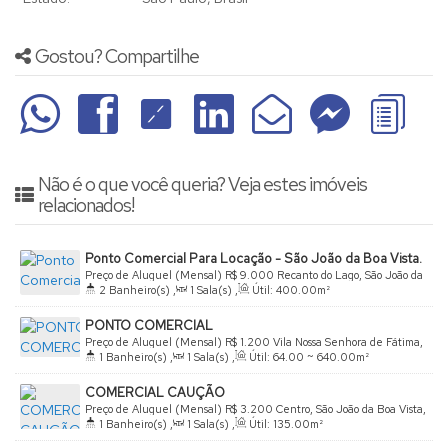
Gostou? Compartilhe
Não é o que você queria? Veja estes imóveis
relacionados!
Ponto Comercial Para Locação - São João da Boa Vista.
Preço de Aluguel (Mensal)
R$
9.000
Recanto do Lago, São João da
2
Banheiro(s)
,
1
Sala(s)
,
Útil:
400
.00
m²
Boa Vista, São Paulo, Brasil
PONTO COMERCIAL
Preço de Aluguel (Mensal)
R$
1.200
Vila Nossa Senhora de Fátima,
1
Banheiro(s)
,
1
Sala(s)
,
Útil:
64
.00
~ 640
.00
m²
São João da Boa Vista, São Paulo, Brasil
COMERCIAL CAUÇÃO
Preço de Aluguel (Mensal)
R$
3.200
Centro, São João da Boa Vista,
1
Banheiro(s)
,
1
Sala(s)
,
Útil:
135
.00
m²
São Paulo, Brasil