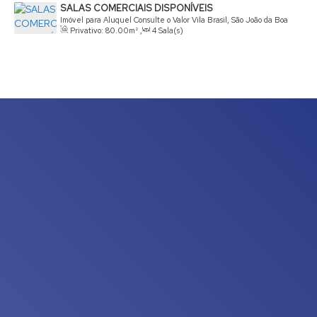
SALAS COMERCIAIS DISPONÍVEIS
Imóvel para Aluguel
Consulte o Valor
Vila Brasil, São João da Boa
Privativo:
80
.00
m²
,
4
Sala(s)
Vista, São Paulo, Brasil