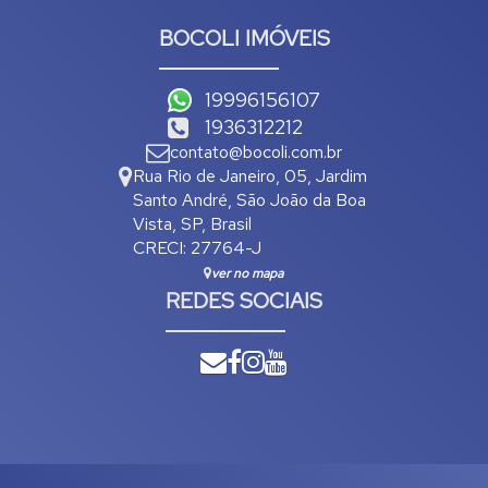
BOCOLI IMÓVEIS
19996156107
1936312212
contato@bocoli.com.br
Rua Rio de Janeiro
,
05
,
Jardim
Santo André
,
São João da Boa
Vista
,
SP
,
Brasil
CRECI: 27764-J
ver no mapa
REDES SOCIAIS