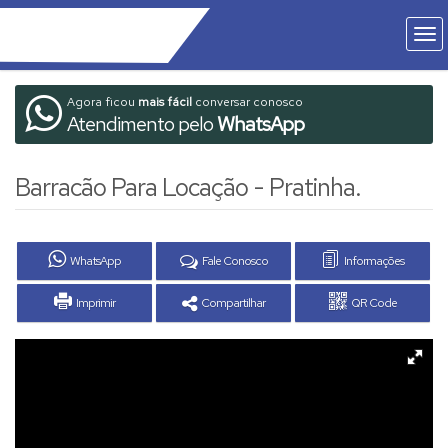
Agora ficou
mais fácil
conversar conosco
Atendimento pelo
WhatsApp
Barracão Para Locação - Pratinha.
WhatsApp
Fale Conosco
Informações
Imprimir
Compartilhar
QR Code