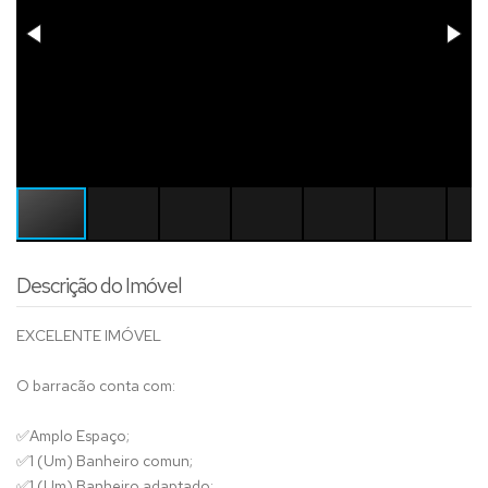
Descrição do Imóvel
EXCELENTE IMÓVEL
O barracão conta com:
✅
Amplo Espaço;
✅
1 (Um) Banheiro comun;
✅
1 (Um) Banheiro adaptado;