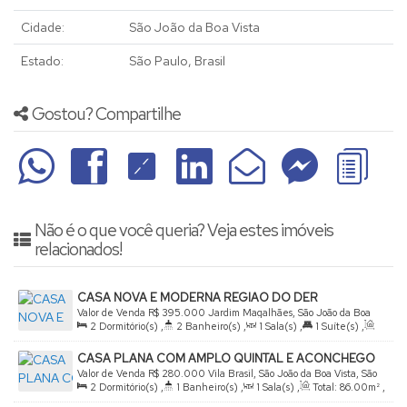
Cidade:
São João da Boa Vista
Estado:
São Paulo, Brasil
Gostou? Compartilhe
Não é o que você queria? Veja estes imóveis
relacionados!
CASA NOVA E MODERNA REGIAO DO DER
Valor de Venda
R$
395.000
Jardim Magalhães, São João da Boa
2
Dormitório(s)
,
2
Banheiro(s)
,
1
Sala(s)
,
1
Suíte(s)
,
Vista, São Paulo, Brasil
Total:
150
.00
m²
,
2
Vaga(s)
,
Útil:
78
.00
m²
,
Terreno:
CASA PLANA COM AMPLO QUINTAL E ACONCHEGO
150
.00
m²
,
Comprimento:
20
.00
m
,
Fundos:
7
.00
m
,
Frente:
NA VILA BRASIL
Valor de Venda
R$
280.000
Vila Brasil, São João da Boa Vista, São
7
.00
m
,
Lado Direito:
20
.00
m
,
Lado Esquerdo:
20
.00
m
2
Dormitório(s)
,
1
Banheiro(s)
,
1
Sala(s)
,
Total:
86
.00
m²
,
Paulo, Brasil
2
Vaga(s)
,
Terreno:
325
.00
m²
,
Comprimento:
27
.00
m
,