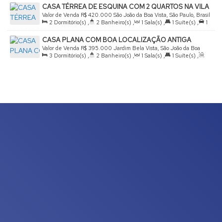
CASA TÉRREA DE ESQUINA COM 2 QUARTOS NA VILA
Fundos:
12
.00
m
,
Frente:
12
.00
m
,
Lado Direito:
27
.00
m
,
BRASIL
Valor de Venda
R$
420.000
São João da Boa Vista, São Paulo, Brasil
Lado Esquerdo:
27
.00
m
2
Dormitório(s)
,
2
Banheiro(s)
,
1
Sala(s)
,
1
Suíte(s)
,
1
Vaga(s)
,
Útil:
100
.00
m²
,
Terreno:
130
.00
m²
CASA PLANA COM BOA LOCALIZAÇÃO ANTIGA
Valor de Venda
R$
395.000
Jardim Bela Vista, São João da Boa
3
Dormitório(s)
,
2
Banheiro(s)
,
1
Sala(s)
,
1
Suíte(s)
,
Vista, São Paulo, Brasil
Total:
114
.00
m²
,
4
Vaga(s)
,
Terreno:
300
.00
m²
,
Comprimento:
25
.00
m
,
Fundos:
12
.00
m
,
Frente:
12
.00
m
,
Lado Direito:
25
.00
m
,
Lado Esquerdo:
25
.00
m