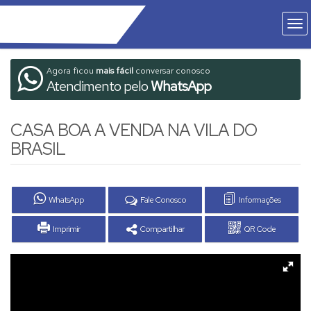
Agora ficou
mais fácil
conversar conosco
Atendimento pelo
WhatsApp
CASA BOA A VENDA NA VILA DO
BRASIL
WhatsApp
Fale Conosco
Informações
Imprimir
Compartilhar
QR Code