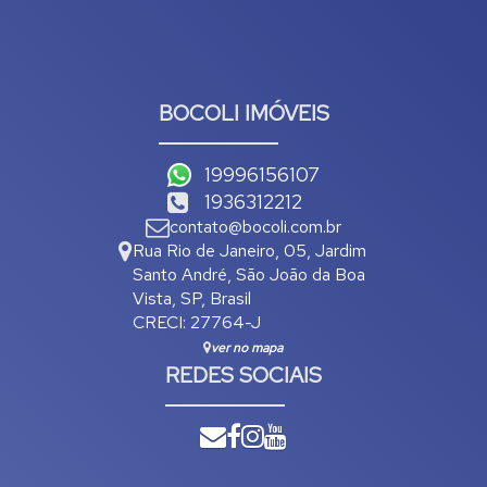
BOCOLI IMÓVEIS
19996156107
1936312212
contato@bocoli.com.br
Rua Rio de Janeiro
,
05
,
Jardim
Santo André
,
São João da Boa
Vista
,
SP
,
Brasil
CRECI: 27764-J
ver no mapa
REDES SOCIAIS