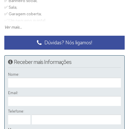
✅ Banheiro social;
✅ Sala;
✅ Garagem coberta;
✅ Um pequeno quintal;
Ver mais...
CASA DO FUNDO:
✅ Sala;
Dúvidas? Nós ligamos!
✅ Cozinha;
✅ Quarto;
✅ Banheiro:
Receber mais Informações
💰R$395.000,00
Nome:
Email:
Telefone: