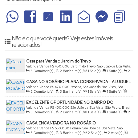
Não é o que você queria? Veja estes imóveis
relacionados!
Casa para Venda :: Jardim do Trevo
Valor de Venda
R$
450.000
Jardim do Trevo, São João da Boa Vista,
3
Dormitório(s)
,
2
Banheiro(s)
,
1
Sala(s)
,
1
Suíte(s)
,
2
São Paulo, Brasil
Vaga(s)
,
Útil:
189
.00
m²
,
Terreno:
125
.00
m²
CASA NO ROSÁRIO PLANA CONSERVADA - ALUGUEL
E VENDA
Valor de Venda
R$
470.000
Rosário, São João da Boa Vista, São
2
Dormitório(s)
,
3
Banheiro(s)
,
1
Sala(s)
,
1
Suíte(s)
,
Paulo, Brasil
Total:
162
.00
m²
,
1
Vaga(s)
,
Terreno:
224
.00
m²
EXCELENTE OPORTUNIDADE NO BAIRRO DO
PRATINHA
Valor de Venda
R$
450.000
São João da Boa Vista, São Paulo, Brasil
3
Dormitório(s)
,
2
Banheiro(s)
,
1
Sala(s)
,
1
Suíte(s)
,
2
Vaga(s)
,
Útil:
194
.00
m²
,
Terreno:
338
.00
m²
,
Comprimento:
CASA ENCANTADORA NO ROSÁRIO
26
.00
m
,
Fundos:
12
.00
m
,
Frente:
12
.00
m
,
Lado Direito:
Valor de Venda
R$
680.000
Rosário, São João da Boa Vista, São
26
.00
m
,
Lado Esquerdo:
26
.00
m
3
Dormitório(s)
,
3
Banheiro(s)
,
2
Sala(s)
,
2
Vaga(s)
,
Paulo, Brasil