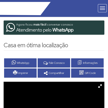
Agora ficou
mais fácil
conversar conosco
Atendimento pelo
WhatsApp
Casa em ótima localização
WhatsApp
Fale Conosco
Informações
Imprimir
Compartilhar
QR Code