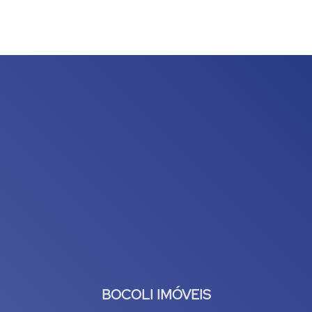
Útil:
167
.86
m²
,
Terreno:
331
.00
m²
BOCOLI IMÓVEIS