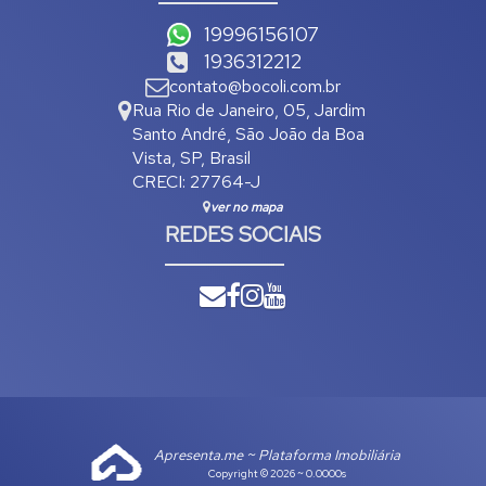
19996156107
1936312212
contato@bocoli.com.br
Rua Rio de Janeiro
,
05
,
Jardim
Santo André
,
São João da Boa
Vista
,
SP
,
Brasil
CRECI: 27764-J
ver no mapa
REDES SOCIAIS
Apresenta.me ~ Plataforma Imobiliária
Copyright © 2026 ~ 0.0000s