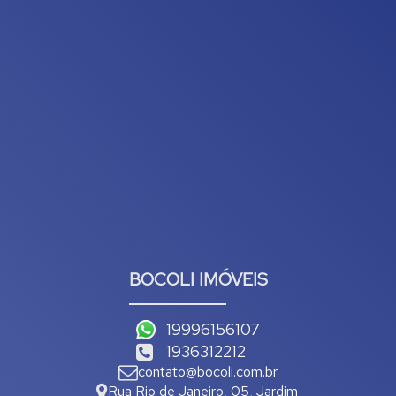
BOCOLI IMÓVEIS
19996156107
1936312212
contato@bocoli.com.br
Rua Rio de Janeiro
,
05
,
Jardim