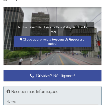
Jardim Itália
,
São João da Boa Vista
,
São Paulo
,
Brasil
Clique aqui e veja a
Imagem da Rua
para o
Imóvel
Dúvidas? Nós ligamos!
Receber mais Informações
Nome: