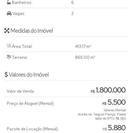
Banheiros:
6
Vagas:
2
Medidas do Imóvel
Área Total:
413
.17
m²
Terreno:
865
.00
m²
Valores do Imóvel
1.800.000
Valor de Venda
R$
5.500
Preço de Aluguel (Mensal)
R$
Valores Mensal
Aceita-se: Seguro Fiança, Fiador
Valor do IPTU
R$
380
5.880
Pacote de Locação (Mensal)
R$