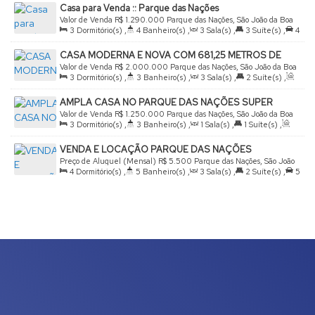
Casa para Venda :: Parque das Nações
Valor de Venda
R$
1.290.000
Parque das Nações, São João da Boa
3
Dormitório(s)
,
4
Banheiro(s)
,
3
Sala(s)
,
3
Suíte(s)
,
4
Vista, São Paulo, Brasil
Vaga(s)
,
Útil:
359
.00
m²
,
Terreno:
300
.00
m²
CASA MODERNA E NOVA COM 681,25 METROS DE
TERRENO
Valor de Venda
R$
2.000.000
Parque das Nações, São João da Boa
3
Dormitório(s)
,
3
Banheiro(s)
,
3
Sala(s)
,
2
Suíte(s)
,
Vista, São Paulo, Brasil
Total:
312
.01
m²
,
3
Vaga(s)
,
Terreno:
681
.25
m²
AMPLA CASA NO PARQUE DAS NAÇÕES SUPER
CONSERVADA
Valor de Venda
R$
1.250.000
Parque das Nações, São João da Boa
3
Dormitório(s)
,
3
Banheiro(s)
,
1
Sala(s)
,
1
Suíte(s)
,
Vista, São Paulo, Brasil
Total:
270
.00
m²
,
2
Vaga(s)
,
Terreno:
300
.00
m²
,
VENDA E LOCAÇÃO PARQUE DAS NAÇÕES
Comprimento:
25
.00
m
,
Fundos:
12
.00
m
,
Frente:
12
.00
m
,
Preço de Aluguel (Mensal)
R$
5.500
Parque das Nações, São João
Lado Direito:
25
.00
m
,
Lado Esquerdo:
25
.00
m
4
Dormitório(s)
,
5
Banheiro(s)
,
3
Sala(s)
,
2
Suíte(s)
,
5
da Boa Vista, São Paulo, Brasil
Vaga(s)
,
Útil:
350
.00
m²
,
Terreno:
600
.00
m²