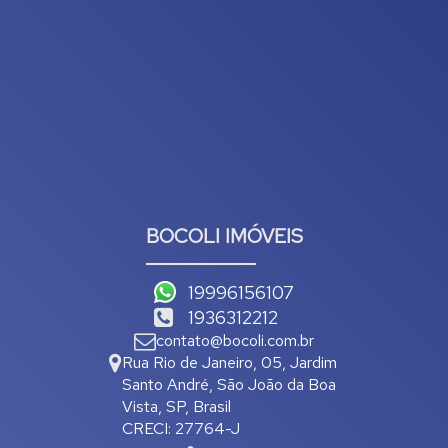
BOCOLI IMÓVEIS
19996156107
1936312212
contato@bocoli.com.br
Rua Rio de Janeiro
,
05
,
Jardim
Santo André
,
São João da Boa
Vista
,
SP
,
Brasil
CRECI: 27764-J