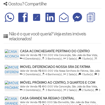
Gostou? Compartilhe
Não é o que você queria? Veja estes imóveis
relacionados!
CASA ACONCHEGANTE PERTINHO DO CENTRO
Valor de Venda
R$
730.000
Vila Conceição, São João da Boa Vista,
4
Dormitório(s)
,
3
Banheiro(s)
,
3
Sala(s)
,
1
Suíte(s)
,
São Paulo, Brasil
Total:
200
.00
m²
,
1
Vaga(s)
,
Terreno:
280
.00
m²
IMOVEL DIFERENCIADO NOSSA SRA DE FATIMA
Valor de Venda
R$
600.000
Vila Nossa Senhora de Fátima, São João
3
Dormitório(s)
,
4
Banheiro(s)
,
2
Sala(s)
,
1
Suíte(s)
,
3
da Boa Vista, São Paulo, Brasil
Vaga(s)
,
Útil:
230
.00
m²
,
Terreno:
318
.00
m²
IMÓVEL PRÓXIMO AO CENTRO, 3 QUARTOS E COM
ÁREA DE LAZER
Valor de Venda
R$
490.000
Vila Conceição, São João da Boa Vista,
3
Dormitório(s)
,
3
Banheiro(s)
,
2
Sala(s)
,
2
Suíte(s)
,
3
São Paulo, Brasil
Vaga(s)
,
Útil:
210
.00
m²
,
Terreno:
407
.00
m²
CASA GRANDE NA REGIAO CENTRAL
Valor de Venda
R$
660.000
São Benedito, São João da Boa Vista,