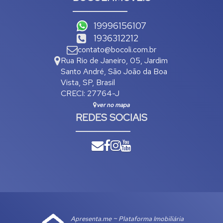
19996156107
1936312212
contato@bocoli.com.br
Rua Rio de Janeiro
,
05
,
Jardim
Santo André
,
São João da Boa
Vista
,
SP
,
Brasil
CRECI: 27764-J
ver no mapa
REDES SOCIAIS
Apresenta.me ~ Plataforma Imobiliária