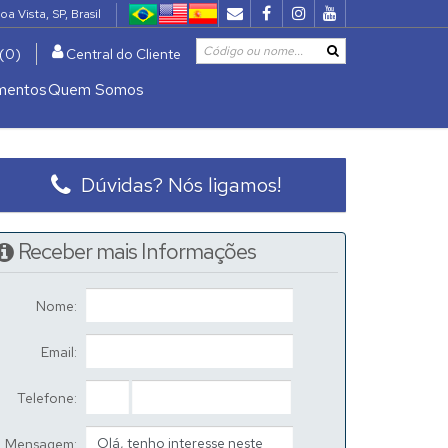
oa Vista
,
SP
,
Brasil
(0)
Central do Cliente
mentos
Quem Somos
De R$500.000 Até R$1.000.000
Dúvidas? Nós ligamos!
Receber mais Informações
Nome:
Email:
Telefone:
Mensagem: