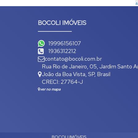
BOCOLI IMÓVEIS
19996156107
1936312212
contato@bocoli.com.br
Rua Rio de Janeiro
,
05
,
Jardim Santo A
João da Boa Vista
,
SP
,
Brasil
CRECI: 27764-J
ver no mapa
BOCOLI IMÓVEIS