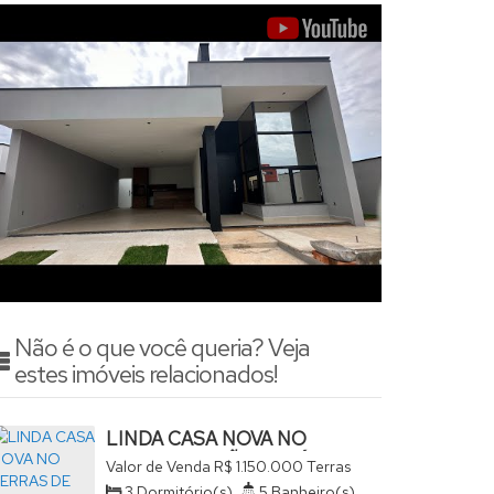
Não é o que você queria? Veja
estes imóveis relacionados!
LINDA CASA NOVA NO
TERRAS DE SÃO JOSÉ
Valor de Venda
R$
1.150.000
Terras
ACABAMENTO DE
de São José, São João da Boa
3
Dormitório(s)
,
5
Banheiro(s)