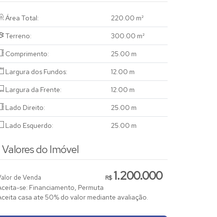
Área Total:
220
.00
m²
Terreno:
300
.00
m²
Comprimento:
25
.00
m
Largura dos Fundos:
12
.00
m
Largura da Frente:
12
.00
m
Lado Direito:
25
.00
m
Lado Esquerdo:
25
.00
m
Valores do Imóvel
1.200.000
Valor de Venda
R$
Aceita-se: Financiamento, Permuta
Aceita casa ate 50% do valor mediante avaliação.