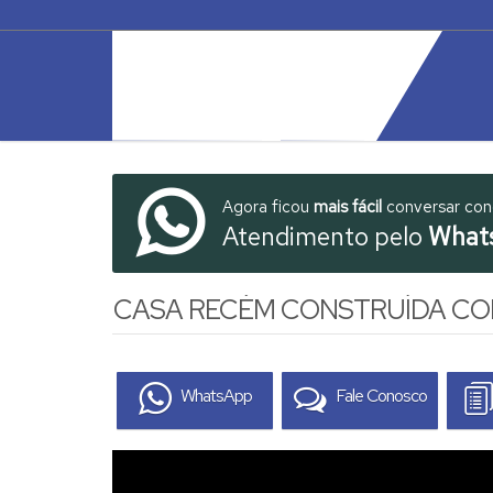
Agora ficou
mais fácil
conversar co
Atendimento pelo
What
CASA RECÉM CONSTRUÍDA COM
WhatsApp
Fale Conosco