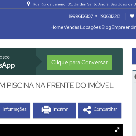
Rua Rio de Janeiro
,
05
,
Jardim Santo André
,
São João da B
19996156107
1936312212
Home
Vendas
Locações
Blog
Empreendi
Apartamentos 04 Dorm. ou +
Armazém / Galpão / Garagem
nosco
Clique para Conversar
sApp
 PISCINA NA FRENTE DO IMÓVEL
Informações
Imprimir
Compartilhar