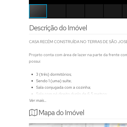
Descrição do Imóvel
CASA RECÉM CONSTRUÍDA NO TERRAS DE SÃO JOSÉ
Projeto conta com área de lazer na parte da frente com
possui:
3 (três) dormitórios;
Sendo 1 (uma) suíte;
Sala conjugada com a cozinha;
Sala com pé direito duplo de 6,5 metros;
Ver mais...
Lavabo;
Espaço de closet;
Mapa do Imóvel