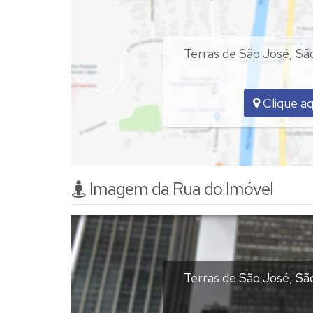
Terras de São José
,
São
Clique aq
Imagem da Rua do Imóvel
Terras de São José
,
São