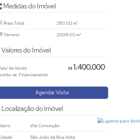
Medidas do Imóvel
Área Total:
280
.00
m²
Terreno:
2008
.00
m²
Valores do Imóvel
1.400.000
Valor de Venda
R$
Aceita-se: Financiamento
Agendar Visita
Localização do Imóvel
airro:
Vila Conceição
Cidade:
São João da Boa Vista