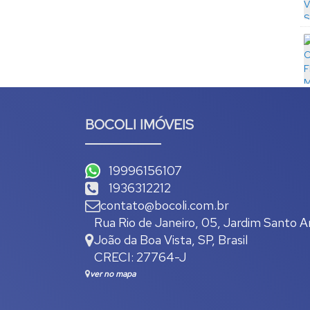
BOCOLI IMÓVEIS
19996156107
1936312212
contato@bocoli.com.br
Rua Rio de Janeiro
,
05
,
Jardim Santo A
João da Boa Vista
,
SP
,
Brasil
CRECI: 27764-J
ver no mapa