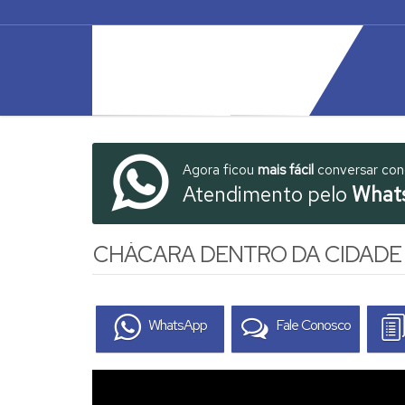
Agora ficou
mais fácil
conversar co
Atendimento pelo
What
CHÁCARA DENTRO DA CIDADE
WhatsApp
Fale Conosco