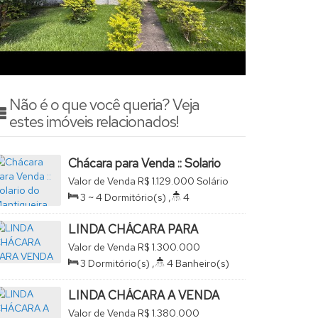
Não é o que você queria? Veja
estes imóveis relacionados!
Chácara para Venda :: Solario
do Mantiqueira
Valor de Venda
R$
1.129.000
Solário
da Mantiqueira, São João da Boa
3 ~ 4
Dormitório(s)
,
4
Vista, São Paulo, Brasil
Banheiro(s)
,
2
Sala(s)
,
1
Suíte(s)
,
4
Vaga(s)
,
Útil:
LINDA CHÁCARA PARA
430
.00
m²
,
Terreno:
1000
.00
m²
VENDA
Valor de Venda
R$
1.300.000
Solário da Mantiqueira, São João
3
Dormitório(s)
,
4
Banheiro(s)
da Boa Vista, São Paulo, Brasil
,
1
Sala(s)
,
1
Suíte(s)
,
Total:
1170
.00
m²
,
1
Vaga(s)
,
Útil:
LINDA CHÁCARA A VENDA
245
.00
m²
NO SOLARIO DA
Valor de Venda
R$
1.380.000