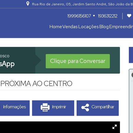
Rua Rio de Janeiro
,
05
,
Jardim Santo André
,
São João da B
19996156107
1936312212
Home
Vendas
Locações
Blog
Empreendi
Apartamentos 04 Dorm. ou +
Armazém / Galpão / Garagem
nosco
Clique para Conversar
sApp
 PRÓXIMA AO CENTRO
Informações
Imprimir
Compartilhar