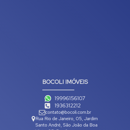
BOCOLI IMÓVEIS
19996156107
1936312212
contato@bocoli.com.br
Rua Rio de Janeiro
,
05
,
Jardim
Santo André
,
São João da Boa