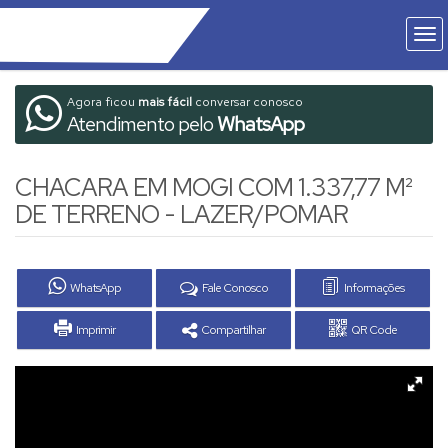
Agora ficou
mais fácil
conversar conosco
Atendimento pelo
WhatsApp
CHACARA EM MOGI COM 1.337,77 M²
DE TERRENO - LAZER/POMAR
WhatsApp
Fale Conosco
Informações
Imprimir
Compartilhar
QR Code