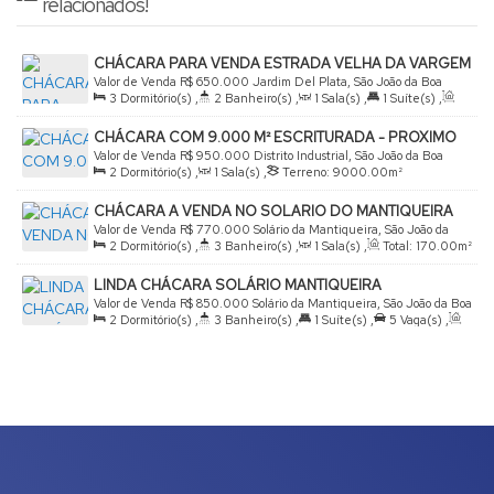
relacionados!
CHÁCARA PARA VENDA ESTRADA VELHA DA VARGEM
Valor de Venda
R$
650.000
Jardim Del Plata, São João da Boa
3
Dormitório(s)
,
2
Banheiro(s)
,
1
Sala(s)
,
1
Suíte(s)
,
Vista, São Paulo, Brasil
Total:
250
.00
m²
,
4
Vaga(s)
,
Terreno:
2000
.00
m²
CHÁCARA COM 9.000 M² ESCRITURADA - PROXIMO
DISTRITO INDUSTRIAL
Valor de Venda
R$
950.000
Distrito Industrial, São João da Boa
2
Dormitório(s)
,
1
Sala(s)
,
Terreno:
9000
.00
m²
Vista, São Paulo, Brasil
CHÁCARA A VENDA NO SOLARIO DO MANTIQUEIRA
Valor de Venda
R$
770.000
Solário da Mantiqueira, São João da
2
Dormitório(s)
,
3
Banheiro(s)
,
1
Sala(s)
,
Total:
170
.00
m²
Boa Vista, São Paulo, Brasil
,
2
Vaga(s)
,
Terreno:
1100
.00
m²
LINDA CHÁCARA SOLÁRIO MANTIQUEIRA
Valor de Venda
R$
850.000
Solário da Mantiqueira, São João da Boa
2
Dormitório(s)
,
3
Banheiro(s)
,
1
Suíte(s)
,
5
Vaga(s)
,
Vista, São Paulo, Brasil
Útil:
186
.80
m²
,
Terreno:
1055
.00
m²