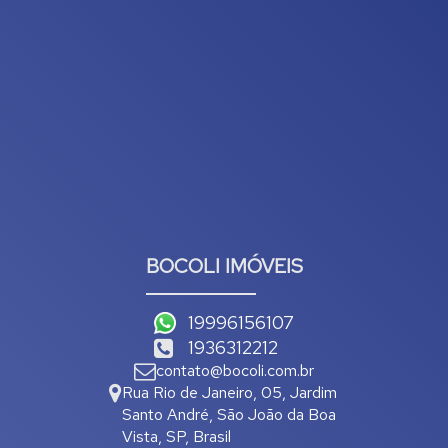
BOCOLI IMÓVEIS
19996156107
1936312212
contato@bocoli.com.br
Rua Rio de Janeiro
,
05
,
Jardim
Santo André
,
São João da Boa
Vista
,
SP
,
Brasil