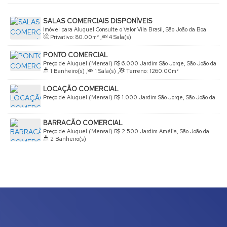
SALAS COMERCIAIS DISPONÍVEIS
Imóvel para Aluguel
Consulte o Valor
Vila Brasil, São João da Boa
Privativo:
80
.00
m²
,
4
Sala(s)
Vista, São Paulo, Brasil
PONTO COMERCIAL
Preço de Aluguel (Mensal)
R$
6.000
Jardim São Jorge, São João da
1
Banheiro(s)
,
1
Sala(s)
,
Terreno:
1260
.00
m²
Boa Vista, São Paulo, Brasil
LOCAÇÃO COMERCIAL
Preço de Aluguel (Mensal)
R$
1.000
Jardim São Jorge, São João da
Boa Vista, São Paulo, Brasil
BARRACÃO COMERCIAL
Preço de Aluguel (Mensal)
R$
2.500
Jardim Amélia, São João da
2
Banheiro(s)
Boa Vista, São Paulo, Brasil