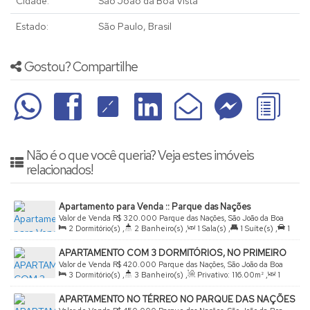
Cidade:
São João da Boa Vista
Estado:
São Paulo, Brasil
Gostou? Compartilhe
Não é o que você queria? Veja estes imóveis
relacionados!
Apartamento para Venda :: Parque das Nações
Valor de Venda
R$
320.000
Parque das Nações, São João da Boa
2
Dormitório(s)
,
2
Banheiro(s)
,
1
Sala(s)
,
1
Suíte(s)
,
1
Vista, São Paulo, Brasil
Vaga(s)
APARTAMENTO COM 3 DORMITÓRIOS, NO PRIMEIRO
ANDAR
Valor de Venda
R$
420.000
Parque das Nações, São João da Boa
3
Dormitório(s)
,
3
Banheiro(s)
,
Privativo:
116
.00
m²
,
1
Vista, São Paulo, Brasil
Sala(s)
,
1
Suíte(s)
,
1
Vaga(s)
APARTAMENTO NO TÉRREO NO PARQUE DAS NAÇÕES