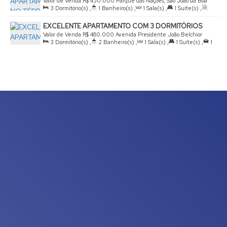
Valor de Venda
R$
450.000
Parque das Nações, São João da Boa
3
Dormitório(s)
,
1
Banheiro(s)
,
1
Sala(s)
,
1
Suíte(s)
,
Vista, São Paulo, Brasil
Total:
116
.00
m²
,
1
Vaga(s)
,
Útil:
105
.00
m²
EXCELENTE APARTAMENTO COM 3 DORMITÓRIOS
Valor de Venda
R$
480.000
Avenida Presidente João Belchior
3
Dormitório(s)
,
2
Banheiro(s)
,
1
Sala(s)
,
1
Suíte(s)
,
1
Marques Goulart, 13870-579, Parque das Nações, São João da Boa
Vaga(s)
,
Útil:
112
.00
m²
Vista, São Paulo, Brasil