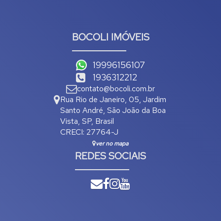
BOCOLI IMÓVEIS
19996156107
1936312212
contato@bocoli.com.br
Rua Rio de Janeiro
,
05
,
Jardim
Santo André
,
São João da Boa
Vista
,
SP
,
Brasil
CRECI: 27764-J
ver no mapa
REDES SOCIAIS