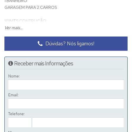
1 BANHEIRO
GARAGEM PARA 2 CARROS
101MTS CONTRUÇÃO
125MTS DE TERRENO
Ver mais...
Dúvidas? Nós ligamos!
Receber mais Informações
Nome:
Email:
Telefone: