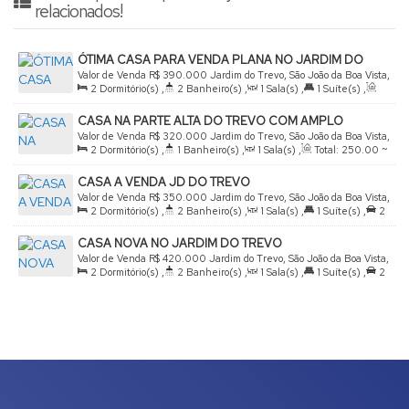
relacionados!
ÓTIMA CASA PARA VENDA PLANA NO JARDIM DO
TREVO
Valor de Venda
R$
390.000
Jardim do Trevo, São João da Boa Vista,
2
Dormitório(s)
,
2
Banheiro(s)
,
1
Sala(s)
,
1
Suíte(s)
,
São Paulo, Brasil
Total:
75
.00
m²
,
2
Vaga(s)
,
Terreno:
125
.00
m²
,
CASA NA PARTE ALTA DO TREVO COM AMPLO
Comprimento:
25
.00
m
,
Fundos:
5
.00
m
,
Frente:
5
.00
m
,
QUINTAL
Valor de Venda
R$
320.000
Jardim do Trevo, São João da Boa Vista,
Lado Direito:
25
.00
m
,
Lado Esquerdo:
25
.00
m
2
Dormitório(s)
,
1
Banheiro(s)
,
1
Sala(s)
,
Total:
250
.00
~
São Paulo, Brasil
2500
.00
m²
,
6
Vaga(s)
,
Útil:
85
.00
~ 8500
.00
m²
,
Frente:
CASA A VENDA JD DO TREVO
10
.00
m
Valor de Venda
R$
350.000
Jardim do Trevo, São João da Boa Vista,
2
Dormitório(s)
,
2
Banheiro(s)
,
1
Sala(s)
,
1
Suíte(s)
,
2
São Paulo, Brasil
Vaga(s)
,
Útil:
75
.00
m²
,
Terreno:
125
.00
m²
,
Frente:
5
.00
m
CASA NOVA NO JARDIM DO TREVO
,
Lado Esquerdo:
25
.00
m
Valor de Venda
R$
420.000
Jardim do Trevo, São João da Boa Vista,
2
Dormitório(s)
,
2
Banheiro(s)
,
1
Sala(s)
,
1
Suíte(s)
,
2
São Paulo, Brasil
Vaga(s)
,
Útil:
87
.00
~ 125
.00
m²
,
Terreno:
125
.00
m²
,
Comprimento:
25
.00
m
,
Fundos:
5
.00
m
,
Frente:
5
.00
m
,
Lado Direito:
25
.00
m
,
Lado Esquerdo:
25
.00
m