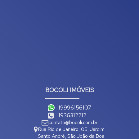
BOCOLI IMÓVEIS
19996156107
1936312212
contato@bocoli.com.br
Rua Rio de Janeiro
,
05
,
Jardim
Santo André
,
São João da Boa