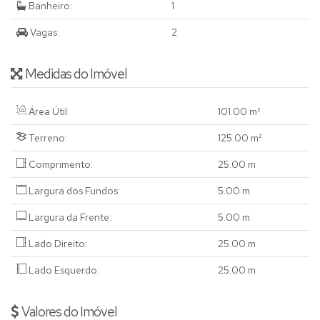
Banheiro:
1
Vagas:
2
Medidas do Imóvel
Área Útil:
101
.00
m²
Terreno:
125
.00
m²
Comprimento:
25
.00
m
Largura dos Fundos:
5
.00
m
Largura da Frente:
5
.00
m
Lado Direito:
25
.00
m
Lado Esquerdo:
25
.00
m
Valores do Imóvel