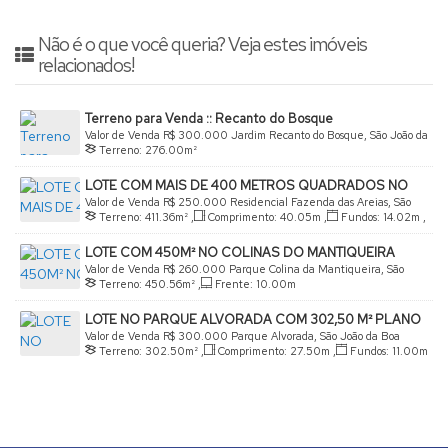
Não é o que você queria? Veja estes imóveis
relacionados!
Terreno para Venda :: Recanto do Bosque
Valor de Venda
R$
300.000
Jardim Recanto do Bosque, São João da
Terreno:
276
.00
m²
Boa Vista, São Paulo, Brasil
LOTE COM MAIS DE 400 METROS QUADRADOS NO
AREAIS
Valor de Venda
R$
250.000
Residencial Fazenda das Areias, São
Terreno:
411
.36
m²
,
Comprimento:
40
.05
m
,
Fundos:
14
.02
m
,
João da Boa Vista, São Paulo, Brasil
Frente:
8
.50
m
,
Lado Direito:
40
.05
m
,
Lado Esquerdo:
LOTE COM 450M² NO COLINAS DO MANTIQUEIRA
36
.99
m
Valor de Venda
R$
260.000
Parque Colina da Mantiqueira, São
Terreno:
450
.56
m²
,
Frente:
10
.00
m
João da Boa Vista, São Paulo, Brasil
LOTE NO PARQUE ALVORADA COM 302,50 M² PLANO
Valor de Venda
R$
300.000
Parque Alvorada, São João da Boa
Terreno:
302
.50
m²
,
Comprimento:
27
.50
m
,
Fundos:
11
.00
m
Vista, São Paulo, Brasil
,
Frente:
11
.00
m
,
Lado Direito:
275
.00
m
,
Lado Esquerdo:
27
.50
m