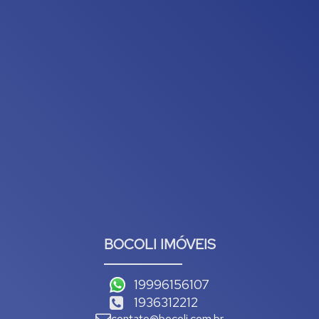
BOCOLI IMÓVEIS
19996156107
1936312212
contato@bocoli.com.br