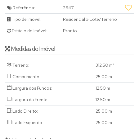
Referência:
2647
Tipo de Imóvel:
Residencial
»
Lote/Terreno
Estágio do Imóvel:
Pronto
Medidas do Imóvel
Terreno:
312
.50
m²
Comprimento:
25
.00
m
Largura dos Fundos:
12
.50
m
Largura da Frente:
12
.50
m
Lado Direito:
25
.00
m
Lado Esquerdo:
25
.00
m