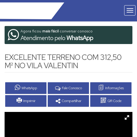
Agora ficou
mais fácil
conversar conosco
Atendimento pelo
WhatsApp
EXCELENTE TERRENO COM 312,50
M² NO VILA VALENTIN
WhatsApp
Fale Conosco
Informações
Imprimir
Compartilhar
QR Code