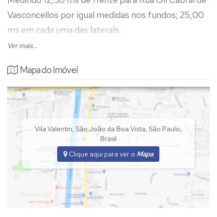
Vasconcellos por igual medidas nos fundos; 25,00
ms em cada uma das laterais.
Ver mais...
Total: 312,50 m²
Mapa do Imóvel
Vila Valentin
,
São João da Boa Vista
,
São Paulo
,
Brasil
Clique aqui para ver o
Mapa