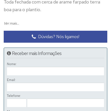
Toda fechada com cerca de arame farpado terra
boa para o plantio.
Área de declive, abaixo do nivel da estrada, nos
Ver mais...
fundos um pequeno ribeirão formando uma
Dúvidas? Nós ligamos!
especie de "vale".
Ideal para plantar eucalipto ou arvores frutiferas.
Receber mais Informações
Nome:
Agendar visita.
Email:
Telefone: