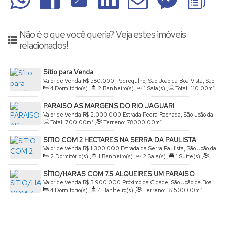
Não é o que você queria? Veja estes imóveis
relacionados!
Sítio para Venda
Valor de Venda
R$
580.000
Pedregulho, São João da Boa Vista, São
4
Dormitório(s)
,
2
Banheiro(s)
,
1
Sala(s)
,
Total:
110
.00
m²
Paulo, Brasil
,
Terreno:
38000
.00
m²
PARAISO AS MARGENS DO RIO JAGUARI
Valor de Venda
R$
2.000.000
Estrada Pedra Rachada, São João da
Total:
700
.00
m²
,
Terreno:
78000
.00
m²
Boa Vista, São Paulo, Brasil
SITIO COM 2 HECTARES NA SERRA DA PAULISTA
Valor de Venda
R$
1.300.000
Estrada da Serra Paulista, São João da
2
Dormitório(s)
,
1
Banheiro(s)
,
2
Sala(s)
,
1
Suíte(s)
,
Boa Vista, São Paulo, Brasil
Terreno:
20300
.00
m²
SÍTIO/HARAS COM 7.5 ALQUEIRES UM PARAISO
PROXIMO DE SÃO JOÃO
Valor de Venda
R$
3.900.000
Próximo da Cidade, São João da Boa
4
Dormitório(s)
,
4
Banheiro(s)
,
Terreno:
181500
.00
m²
Vista, São Paulo, Brasil