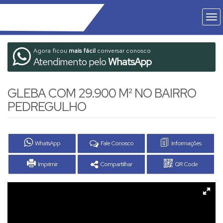
Agora ficou
mais fácil
conversar conosco
Atendimento pelo
WhatsApp
GLEBA COM 29.900 M² NO BAIRRO
PEDREGULHO
WhatsApp
Fale Conosco
Informações
Imprimir
Compartilhar
QR Code