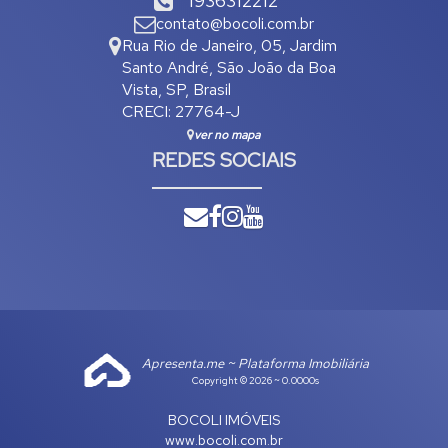
1936312212
contato@bocoli.com.br
Rua Rio de Janeiro
,
05
,
Jardim
Santo André
,
São João da Boa
Vista
,
SP
,
Brasil
CRECI: 27764-J
ver no mapa
REDES SOCIAIS
Apresenta.me ~ Plataforma Imobiliária
Copyright © 2026 ~ 0.0000s
BOCOLI IMÓVEIS
www.bocoli.com.br