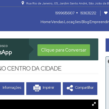
Rua Rio de Janeiro
,
05
,
Jardim Santo André
,
São João da B
19996156107
1936312212
Home
Vendas
Locações
Blog
Empreendi
Apartamentos 04 Dorm. ou +
Armazém / Galpão / Garagem
nosco
Clique para Conversar
sApp
NO CENTRO DA CIDADE
Informações
Imprimir
Compartilhar