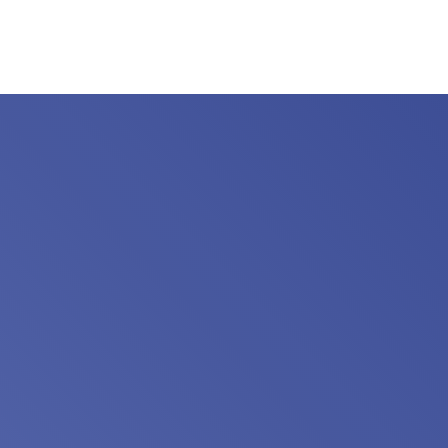
1 Ampla piscina + piscina infantil ( em torno d
Sala de academia
2 Quadras
Cantina
Sauna
1º pavimento
Grande Salão
2 Salas
Banheiros
Cozinha
2º pavimento
Hall grande