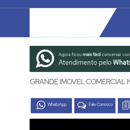
Agora ficou
mais fácil
conversar co
Atendimento pelo
What
GRANDE IMOVEL COMERCIAL 
WhatsApp
Fale Conosco