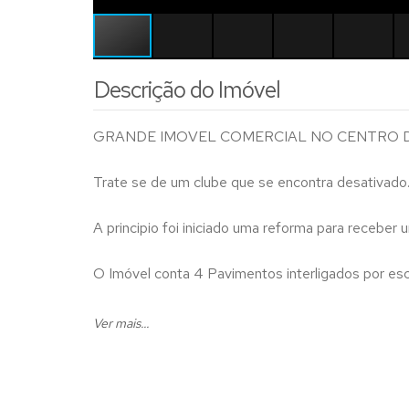
Descrição do Imóvel
GRANDE IMOVEL COMERCIAL NO CENTRO D
Trate se de um clube que se encontra desativado
A principio foi iniciado uma reforma para receber
O Imóvel conta 4 Pavimentos interligados por esc
Iniciando entrada na rua principal superior ( possi
Ver mais...
Piso Térreo
Salão amplo