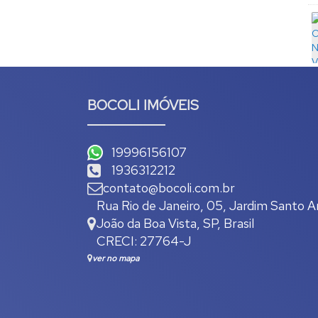
e 180mts²)
BOCOLI IMÓVEIS
19996156107
1936312212
contato@bocoli.com.br
Rua Rio de Janeiro
,
05
,
Jardim Santo A
João da Boa Vista
,
SP
,
Brasil
CRECI: 27764-J
ver no mapa