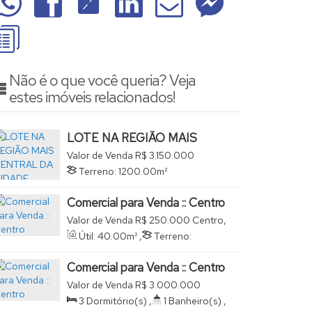
Não é o que você queria? Veja
estes imóveis relacionados!
LOTE NA REGIÃO MAIS
CENTRAL DA CIDADE
Valor de Venda
R$
3.150.000
Centro, São João da Boa Vista, São
Terreno:
1200
.00
m²
Paulo, Brasil
Comercial para Venda :: Centro
Valor de Venda
R$
250.000
Centro,
São João da Boa Vista, São Paulo,
Útil:
40
.00
m²
,
Terreno:
Brasil
40
.00
m²
Comercial para Venda :: Centro
Valor de Venda
R$
3.000.000
Centro, São João da Boa Vista, São
3
Dormitório(s)
,
1
Banheiro(s)
,
Paulo, Brasil